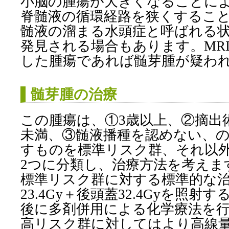
小脳の腫瘍が大きくなることに
脊髄液の循環経路を狭くするこ
髄液の溜まる水頭症と呼ばれる
発見される場合もあります。MR
した腫瘍であれば髄芽腫が疑わ
髄芽腫の治療
この腫瘍は、①3歳以上、②摘出術後
未満、③髄液播種を認めない、の
すものを標準リスク群、それ以
2つに分類し、治療方法を考えま
標準リスク群に対する標準的な
23.4Gy＋後頭蓋32.4Gyを照
後に多剤併用による化学療法を
高リスク群に対してはより高線