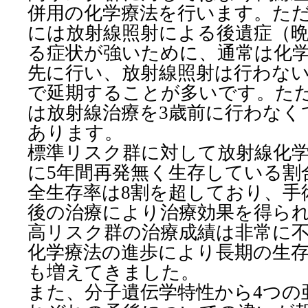
併用の化学療法を行います。ただ
には放射線照射による後遺症（
る症状が強いために、通常は化
先に行い、放射線照射は行わない
で延期することが多いです。た
は放射線治療を3歳前に行わなく
あります。
標準リスク群に対して放射線化
に5年間再発無く生存している割
全生存率は8割を超しており、手
後の治療により治療効果を得ら
高リスク群の治療成績は非常に
化学療法の進歩により長期の生
も増えてきました。
また、分子遺伝学特性から4つの