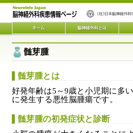
髄芽腫
髄芽腫とは
好発年齢は5～9歳と小児期に多
に発生する悪性脳腫瘍です。
髄芽腫の初発症状と診断