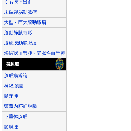
くも膜下出血
未破裂脳動脈瘤
大型・巨大脳動脈瘤
脳動静脈奇形
脳硬膜動静脈瘻
海綿状血管腫・静脈性血管腫
脳腫瘍
脳腫瘍総論
神経膠腫
髄芽腫
頭蓋内胚細胞腫
下垂体腺腫
髄膜腫