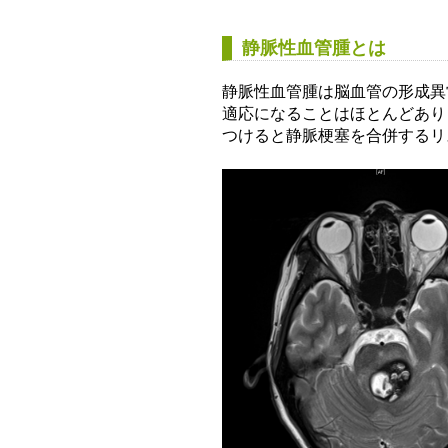
静脈性血管腫とは
静脈性血管腫は脳血管の形成異
適応になることはほとんどあり
つけると静脈梗塞を合併するリ