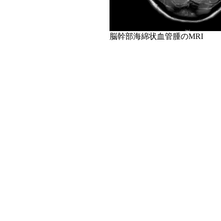
脳幹部海綿状血管腫のMRI