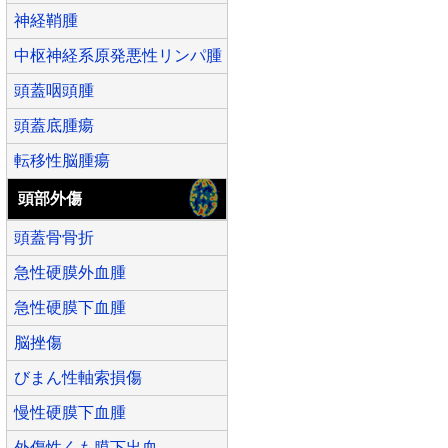
神経鞘腫
中枢神経系原発悪性リンパ腫
頭蓋咽頭腫
頭蓋底腫瘍
転移性脳腫瘍
頭部外傷
頭蓋骨骨折
急性硬膜外血腫
急性硬膜下血腫
脳挫傷
びまん性軸索損傷
慢性硬膜下血腫
外傷性くも膜下出血