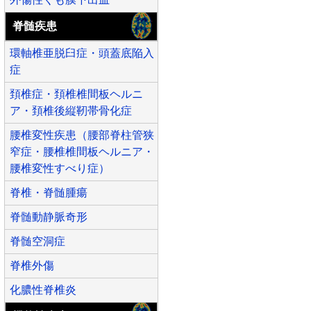
脊髄疾患
環軸椎亜脱臼症・頭蓋底陥入
症
頚椎症・頚椎椎間板ヘルニ
ア・頚椎後縦靭帯骨化症
腰椎変性疾患（腰部脊柱管狭
窄症・腰椎椎間板ヘルニア・
腰椎変性すべり症）
脊椎・脊髄腫瘍
脊髄動静脈奇形
脊髄空洞症
脊椎外傷
化膿性脊椎炎