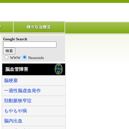
Google Search
WWW
Neuroinfo
脳血管障害
脳梗塞
一過性脳虚血発作
頚動脈狭窄症
もやもや病
脳内出血