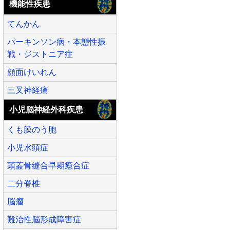
機能性疾患
てんかん
パーキンソン病・本態性振
戦・ジストニア症
顔面けいれん
三叉神経痛
小児脳神経外科疾患
くも膜のう胞
小児水頭症
頭蓋骨縫合早期癒合症
二分脊椎
脳瘤
難治性脳形成障害症