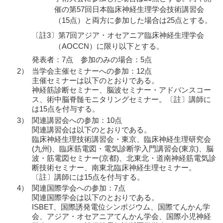
催の第57回日本臨床神経生理学会技術講習会
（15点）と両方に参加した場合は25点とする。
〔註3〕第7回アジア・オセアニア臨床神経生理学会
（AOCCN）に限り以下とする。
発表者：7点 参加のみの場合：5点
2）
当学会主催セミナーへの参加：12点
主催セミナーは以下のとおりである。
神経筋診断セミナー、脳波セミナー・アドバンスコー
ス、術中脳脊髄モニタリングセミナー。〔註〕講師に
は15点を付与する。
3）
関連講習会への参加：10点
関連講習会は以下のとおりである。
臨床神経生理技術講習会・東京、臨床神経生理研究会
(九州)、臨床筋電図・電気診断学入門講習会(東京)、脳
波・筋電図セミナー(京都)、北東北・道南神経筋電気診
断技術セミナー、南東北臨床神経生理セミナー。
〔註〕講師には15点を付与する。
4）
関連国際学会への参加：7点
関連国際学会は以下のとおりである。
ISBET、国際誘発電位シンポジウム、国際てんかん学
会、アジア・オセアニアてんかん学会、国際小児神経