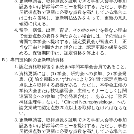
更新申請書、取得点数を証明できる学術大会等の参加
証あるいは抄録等のコピーを提出する。ただし、事務
局把握点数で更新に必要な点数を満たしている場合に
はこれを省略し、更新料払込みをもって、更新の意思
確認に代える。
留学、病気、出産、育児、その他のやむを得ない理由
で更新点数の要件を満たさない場合には、その理由を
書面で本学会へ提出する。認定委員会が審査の上、正
当な理由と判断された場合には、認定更新の保留を認
める。保留期間中は、認定資格を停止する。
Ｂ）
専門技術師の更新申請資格
認定資格取得後引き続き5年間本学会会員であること。
資格更新には、(1) 学会、研究会への参加、(2) 学会発
表、(3) 論文掲載のいずれかにより5年間で認定点数40
点以上を取得する必要がある。ただし、本学会主催の
学術大会または技術講習会、主催セミナーもしくは関
連講習会への参加（学会発表含む）、あるいは「臨床
神経生理学」ないし「Clinical Neurophysiology」への
論文掲載で認定点数20点以上を取得しなければならな
い。
更新申請書、取得点数を証明できる学術大会等の参加
証あるいは抄録等のコピーを提出する。ただし、事務
局把握点数で更新に必要な点数を満たしている場合に