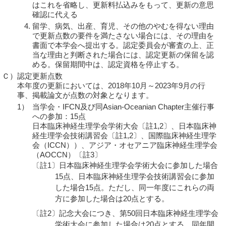
はこれを省略し、更新料払込みをもって、更新の意思
確認に代える
留学、病気、出産、育児、その他のやむを得ない理由
で更新点数の要件を満たさない場合には、その理由を
書面で本学会へ提出する。認定委員会が審査の上、正
当な理由と判断された場合には、認定更新の保留を認
める。保留期間中は、認定資格を停止する。
Ｃ）
認定更新点数
本年度の更新においては、2018年10月～2023年9月の行
事、掲載論文が点数の対象となります。
1）
当学会・IFCN及び同Asian-Oceanian Chapter主催行事
への参加：15点
日本臨床神経生理学会学術大会〔註1,2〕、日本臨床神
経生理学会技術講習会〔註1,2〕、国際臨床神経生理学
会（ICCN））、アジア・オセアニア臨床神経生理学会
（AOCCN）〔註3〕
〔註1〕日本臨床神経生理学会学術大会に参加した場合
15点、日本臨床神経生理学会技術講習会に参加
した場合15点。ただし、同一年度にこれらの両
方に参加した場合は20点とする。
〔註2〕記念大会につき、第50回日本臨床神経生理学会
学術大会に参加した場合は20点とする。同年開