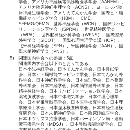
学会、アメリカ神経筋電気診断医学学会（AANEM）、
アメリカ臨床神経生理学会（ACNS）、ヨーロッパ臨
床神経生理学会、アメリカてんかん学会、国際ヒト脳
機能マッピング学会（HBM）、CME、
SFEMG/QEMG、世界神経学会（WCN）、国際リハビ
リテーション医学会（ISPRM）、世界精神医学会
（WPA）、世界脳神経外科学会（WFNS）、国際整形
外科学会（SICOT）、国際心理生理学会議（IOP）、
北米神経科学会（SFN）、米国神経学会（AAN）、国
際末梢神経学会（PNS）。
5）
関連国内学会への参加：5点
関連国内学会は以下のとおりである。
日本小児神経学会、日本てんかん学会、日本睡眠学
会、日本ヒト脳機能マッピング学会、日本てんかん外
科学会、日本神経科学学会、日本生理学会、日本整形
外科学会、日本神経学会、日本脳神経外科学会、日本
精神神経学会、日本リハビリテーション医学会、日本
薬物脳波学会、日本生体磁気学会、日本生理心理学
会、日本脊椎脊髄病学会、日本医学検査学会、日本理
学療法士学会、日本臨床検査医学会、日本神経生理検
査研究会、日本末梢神経学会、日本臨床睡眠医学会、
日本ボツリヌス治療学会、日本パーキンソン病・運動
障害疾患学会（MDSJ）、日本脊髄機能診断学会、日
本脳神経モニタリング学会、日本医学会。