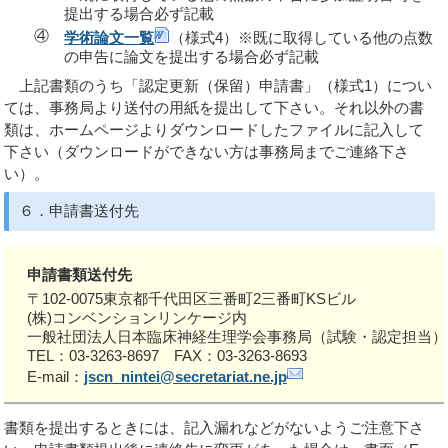
提出する場合必ず記載
④
学術論文一覧
（様式4）※既に取得している他の点数
の申告に論文を提出する場合必ず記載
上記書類のうち「認定更新（保留）申請書」（様式1）につい
ては、事務局より送付の用紙を提出して下さい。それ以外の書
類は、ホームページよりダウンロードしたファイルに記入して
下さい（ダウンロードができない方は事務局までご連絡下さ
い）。
６．申請書送付先
申請書類送付先
〒102-0075東京都千代田区三番町2三番町KSビル
(株)コンベンションリンケージ内
一般社団法人日本臨床神経生理学会事務局（試験・認定担当）
TEL：03-3263-8697 FAX：03-3263-8693
E-mail：
jscn_nintei@secretariat.ne.jp
書類を提出するときには、記入漏れなどがないようご注意下さ