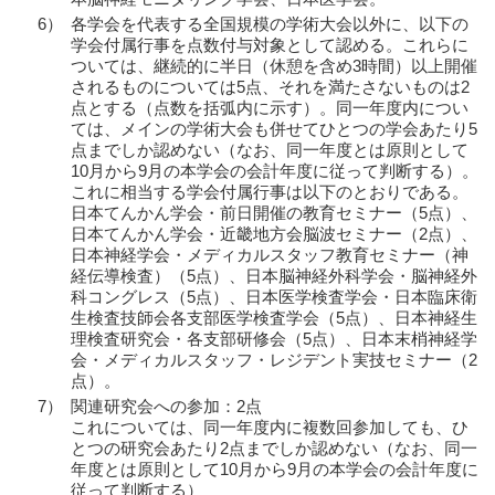
6）
各学会を代表する全国規模の学術大会以外に、以下の
学会付属行事を点数付与対象として認める。これらに
ついては、継続的に半日（休憩を含め3時間）以上開催
されるものについては5点、それを満たさないものは2
点とする（点数を括弧内に示す）。同一年度内につい
ては、メインの学術大会も併せてひとつの学会あたり5
点までしか認めない（なお、同一年度とは原則として
10月から9月の本学会の会計年度に従って判断する）。
これに相当する学会付属行事は以下のとおりである。
日本てんかん学会・前日開催の教育セミナー（5点）、
日本てんかん学会・近畿地方会脳波セミナー（2点）、
日本神経学会・メディカルスタッフ教育セミナー（神
経伝導検査）（5点）、日本脳神経外科学会・脳神経外
科コングレス（5点）、日本医学検査学会・日本臨床衛
生検査技師会各支部医学検査学会（5点）、日本神経生
理検査研究会・各支部研修会（5点）、日本末梢神経学
会・メディカルスタッフ・レジデント実技セミナー（2
点）。
7）
関連研究会への参加：2点
これについては、同一年度内に複数回参加しても、ひ
とつの研究会あたり2点までしか認めない（なお、同一
年度とは原則として10月から9月の本学会の会計年度に
従って判断する）