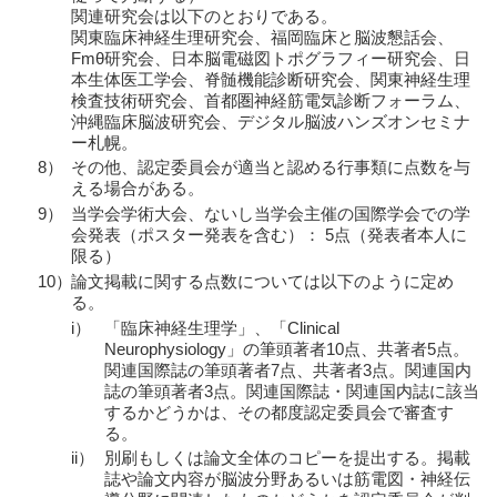
関連研究会は以下のとおりである。
関東臨床神経生理研究会、福岡臨床と脳波懇話会、
Fmθ研究会、日本脳電磁図トポグラフィー研究会、日
本生体医工学会、脊髄機能診断研究会、関東神経生理
検査技術研究会、首都圏神経筋電気診断フォーラム、
沖縄臨床脳波研究会、デジタル脳波ハンズオンセミナ
ー札幌。
8）
その他、認定委員会が適当と認める行事類に点数を与
える場合がある。
9）
当学会学術大会、ないし当学会主催の国際学会での学
会発表（ポスター発表を含む）： 5点（発表者本人に
限る）
10）
論文掲載に関する点数については以下のように定め
る。
i）
「臨床神経生理学」、「Clinical
Neurophysiology」の筆頭著者10点、共著者5点。
関連国際誌の筆頭著者7点、共著者3点。関連国内
誌の筆頭著者3点。関連国際誌・関連国内誌に該当
するかどうかは、その都度認定委員会で審査す
る。
ii）
別刷もしくは論文全体のコピーを提出する。掲載
誌や論文内容が脳波分野あるいは筋電図・神経伝