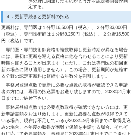
導分野に関連したものかどうかを認定委員会が判
定する。
４．更新手続きと更新料の払込
更新料は、専門医は１分野16,500円（税込）、２分野33,000円
（税込）、専門技術師は１分野8,250円（税込）、２分野16,500
円（税込）です。
専門医・専門技術師資格を複数取得し更新時期が異なる場合
には、最初に更新を迎える資格に他を合わせることにより更新
時期を揃えることが出来ます（ただし、これは専門医の初回更
新の場合に限り適用しません）。この場合、更新期間が短縮す
る分野の認定更新料は短縮する年数分を割引します。
事務局登録点数で更新に必要な点数の取得が確認できる申請
者の方には、専用の払込票をお送り致しますので、2023年4月末
日までにご納付下さい。
事務局登録点数では必要点数取得が確認できない方には、更
新申請書類をお送り致します。更新に必要な点数が取得できて
いる場合、現在は不足しているが2023年9月末日までに取得見込
みの場合、本年度の取得が困難で保留を申請する場合、それぞ
れに応じて必要書類を、事務局に2023年4月末日までにご送付下