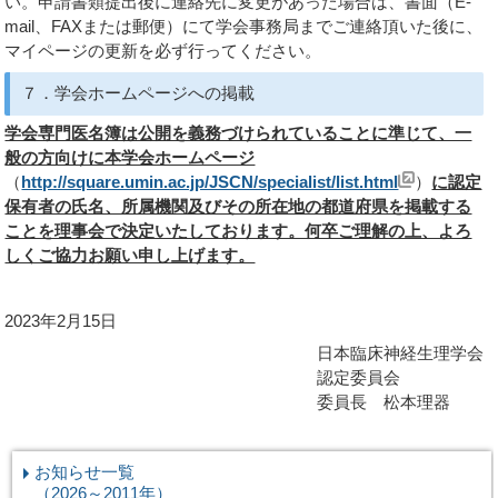
い。申請書類提出後に連絡先に変更があった場合は、書面（E-
mail、FAXまたは郵便）にて学会事務局までご連絡頂いた後に、
マイページの更新を必ず行ってください。
７．学会ホームページへの掲載
学会専門医名簿は公開を義務づけられていることに準じて、一
般の方向けに本学会ホームページ
（
http://square.umin.ac.jp/JSCN/specialist/list.html
）
に認定
保有者の氏名、所属機関及びその所在地の都道府県を掲載する
ことを理事会で決定いたしております。何卒ご理解の上、よろ
しくご協力お願い申し上げます。
2023年2月15日
日本臨床神経生理学会
認定委員会
委員長 松本理器
お知らせ一覧
（
2026～2011年）