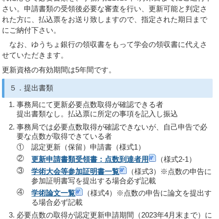
さい。申請書類の受領後必要な審査を行い、更新可能と判定さ
れた方に、払込票をお送り致しますので、指定された期日まで
にご納付下さい。
なお、ゆうちょ銀行の領収書をもって学会の領収書に代えさ
せていただきます。
更新資格の有効期間は5年間です。
５．提出書類
事務局にて更新必要点数取得が確認できる者
提出書類なし。払込票に所定の事項を記入し振込
事務局では必要点数取得が確認できないが、自己申告で必
要な点数が取得できている者
①
認定更新（保留）申請書（様式1）
②
更新申請書類受領書：点数到達者用
（様式2-1）
③
学術大会等参加証明書一覧
（様式3）※点数の申告に
参加証明書写を提出する場合必ず記載
④
学術論文一覧
（様式4）※点数の申告に論文を提出す
る場合必ず記載
必要点数の取得が認定更新申請期間（2023年4月末まで）に