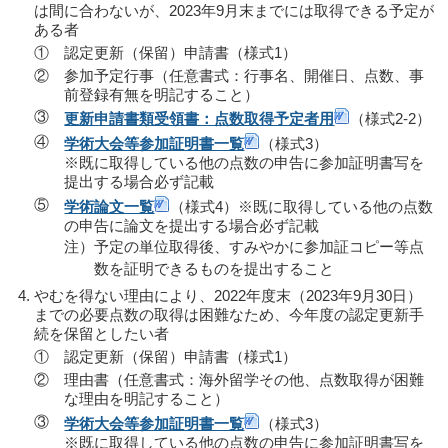
は間に合わないが、2023年9月末までには取得できる予定が
ある者
①
認定更新（保留）申請書（様式1）
②
参加予定行事（任意書式：行事名、開催日、点数、事
前登録有無を明記すること）
③
更新申請書類受領書：点数取得予定者用
（様式2-2）
④
学術大会等参加証明書一覧
（様式3）
※既に取得している他の点数の申告に参加証明書写を
提出する場合必ず記載
⑤
学術論文一覧
（様式4）※既に取得している他の点数
の申告に論文を提出する場合必ず記載
注）予定の単位取得後、すみやかに参加証コピー等点
数を証明できるものを提出すること
やむを得ない理由により、2022年度末（2023年9月30日）
までの必要点数の取得は困難なため、今年度の認定更新手
続を保留としたい者
①
認定更新（保留）申請書（様式1）
②
理由書（任意書式：海外留学その他、点数取得が困難
な理由を明記すること）
③
学術大会等参加証明書一覧
（様式3）
※既に取得している他の点数の申告に参加証明書写を