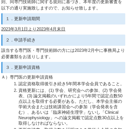
則、同専門技術師に関する規則に基づき、本年度の更新審査を
以下の通り実施致しますので、お知らせ致します。
１．更新申請期間
2023年3月1日より2023年4月末日
２．申請手続き
該当する専門医・専門技術師の方には2023年2月中に事務局より
必要書類をお送りします。
３．更新申請資格
Ａ）
専門医の更新申請資格
認定資格取得後引き続き5年間本学会会員であること。
資格更新には、(1) 学会、研究会への参加、(2) 学会発
表、(3) 論文掲載のいずれかにより5年間で認定点数50
点以上を取得する必要がある。ただし、本学会主催の
学術大会または技術講習会への参加（学会発表を含
む）、あるいは「臨床神経生理学」ないし「Clinical
Neurophysiology」への論文掲載で認定点数30点以上を
取得しなければならない。