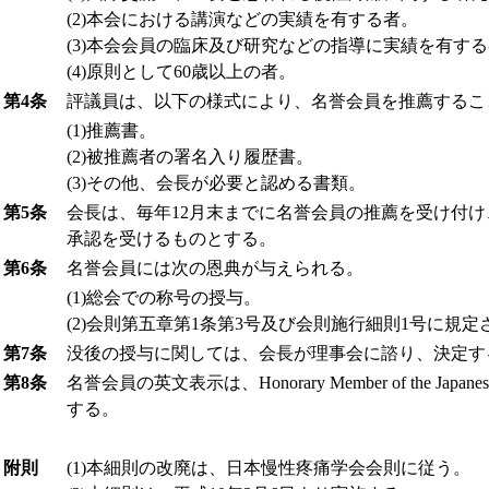
(2)
本会における講演などの実績を有する者。
(3)
本会会員の臨床及び研究などの指導に実績を有する
(4)
原則として60歳以上の者。
第4条
評議員は、以下の様式により、名誉会員を推薦するこ
(1)
推薦書。
(2)
被推薦者の署名入り履歴書。
(3)
その他、会長が必要と認める書類。
第5条
会長は、毎年12月末までに名誉会員の推薦を受け付
承認を受けるものとする。
第6条
名誉会員には次の恩典が与えられる。
(1)
総会での称号の授与。
(2)
会則第五章第1条第3号及び会則施行細則1号に規定
第7条
没後の授与に関しては、会長が理事会に諮り、決定す
第8条
名誉会員の英文表示は、Honorary Member of the Japanese Socie
する。
附則
(1)
本細則の改廃は、日本慢性疼痛学会会則に従う。