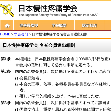
HOME
>
学会会則
> 日本慢性疼痛学会名誉会員選出細則
日本慢性疼痛学会 名誉会員選出細則
第1条
本細則は、日本慢性疼痛学会会則 (1998年3月6日改正
誉会員の選出に関して必要な事項を定める。
第2条
国内の名誉会員は、次に掲げる基準のいずれかに該当
(1)
会長経験者。
(2)
本会の理事、監事、各種委員会委員長などを経験し
者。
(3)
著しい学問的業績を上げ、本会に貢献した者。
第3条
国内の名誉会員は、次に掲げる基準のすべてに該当す
(1)
国際交流上、重要と思われる慢性疼痛に関する研究