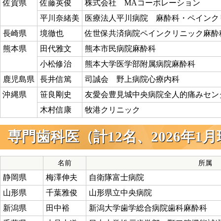
佐賀県
佐藤英俊
株式会社 MAコーポレーション
平川奈緒美
医療法人平川病院 麻酔科・ペインク
長崎県
境徹也
佐世保共済病院ペインクリニック麻酔
熊本県
田代雅文
熊本市民病院麻酔科
小松修治
熊本大学医学部附属病院麻酔科
鹿児島県
長井信篤
司誠会 野上病院心療内科
沖縄県
笹良剛史
友愛会豊見城中央病院全人的痛みセン
木村信康
牧港クリニック
専門歯科医（計12名、2026年1
名前
所属
静岡県
梅澤伸夫
自衛隊富士病院
山形県
千葉雅俊
山形県立中央病院
新潟県
田中裕
新潟大学歯学総合病院歯科麻酔科