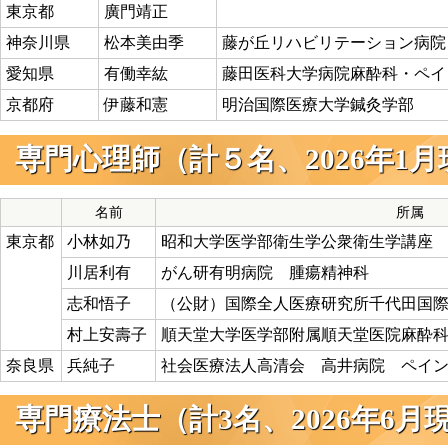
東京都
廣門靖正
神奈川県
松本美由季
藤が丘リハビリテーション病院
愛知県
有働幸紘
藤田医科大学病院麻酔科・ペイ
京都府
伊藤和憲
明治国際医療大学鍼灸学部
専門心理師（計５名、2026年1
名前
所属
東京都
小林如乃
昭和大学医学部衛生学公衆衛生学講座
川居利有
がん研有明病院 腫瘍精神科
志和悟子
（公財）国際全人医療研究所千代田国
村上安壽子
順天堂大学医学部附属順天堂医院麻酔
奈良県
兵純子
社会医療法人高清会 高井病院 ペイ
専門療法士（計3名、2026年6月