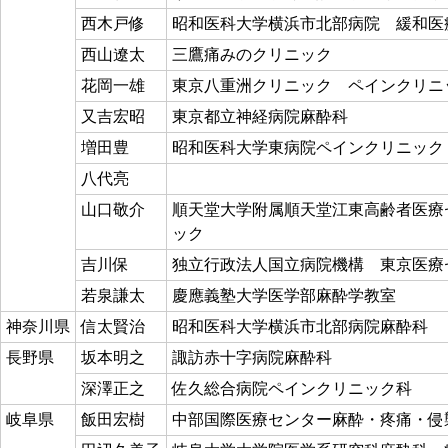
西木戸修
昭和医科大学横浜市北部病院 緩和医
西山遼太
三鷹痛みのクリニック
花岡一雄
東京八重洲クリニック ペインクリニ
又吉宏昭
東京都立神経病院麻酔科
増田豊
昭和医科大学東病院ペインクリニック
八代亮
山口敬介
順天堂大学附属順天堂江東高齢者医療
ック
吉川保
独立行政法人国立病院機構 東京医療
若泉謙太
慶應義塾大学医学部麻酔学教室
神奈川県
信太賢治
昭和医科大学横浜市北部病院麻酔科
長野県
坂本明之
諏訪赤十字病院麻酔科
深澤正之
佐久総合病院ペインクリニック科
岐阜県
飯田宏樹
中部国際医療センター麻酔・疼痛・侵