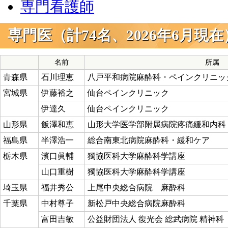
専門看護師
専門医（計74名、2026年6月現在
名前
所属
青森県
石川理恵
八戸平和病院麻酔科・ペインクリニッ
宮城県
伊藤裕之
仙台ペインクリニック
伊達久
仙台ペインクリニック
山形県
飯澤和恵
山形大学医学部附属病院疼痛緩和内科
福島県
半澤浩一
総合南東北病院麻酔科・緩和ケア
栃木県
濱口眞輔
獨協医科大学麻酔科学講座
山口重樹
獨協医科大学麻酔科学講座
埼玉県
福井秀公
上尾中央総合病院 麻酔科
千葉県
中村尊子
新松戸中央総合病院麻酔科
富田吉敏
公益財団法人 復光会 総武病院 精神科