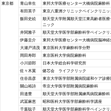
東京都
青山幸生
東邦大学医療センター大橋病院麻酔科
有田英子
東京八重洲クリニックペインクリニ
飯田史絵
順天堂大学附属順天堂江東高齢者医療
ニック
井関雅子
順天堂大学医学部麻酔科学ペインクリ
伊藤圭介
東邦大学医療センター大橋病院脳神経
大瀬戸清茂
東京医科大学麻酔科学分野
岡田寿郎
東京医科大学病院麻酔科
小川節郎
日本大学総合科学研究所
佐々木翼
健芯会 ライフクリック
住谷昌彦
東京大学医学部附属病院緩和ケア診療
關山裕詩
帝京大学医学部附属病院麻酔科
田邉豊
順天堂大学医学部附属練馬病院麻酔科
武冨麻恵
昭和医科大学医学部麻酔科学講座
千葉聡子
順天堂大学医学部麻酔科学ペインクリ