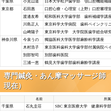
千葉県
小見山道
日本大学松戸歯学部 顎口腔機能補
東京都
石田惠
口腔心療・心理室（上野）口腔審理
渡邊友希
昭和医科大学歯学部 歯科補綴学講
川島正人
東京科学大学病院 歯科ペインクリ
山﨑陽子
東京科学大学 大学院医歯学総合研
神奈川県
今泉うの
獨協医科大学医学部麻酔科学講座
木村浩子
東京医科歯科大学歯学部付属病院ペ
別部智司
別部歯科医院
三浦一恵
鶴見大学歯学部歯科麻酔学講座
専門鍼灸・あん摩マッサージ師 （計
現在）
名前
所属
千葉県
石丸圭荘
SBC 東京医療大学 健康科学