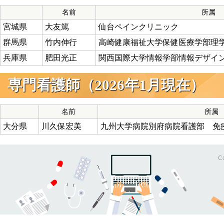
名前
所属
宮城県
大友篤
仙台ペインクリニック
群馬県
竹内伸行
高崎健康福祉大学保健医療学部理
兵庫県
肥田光正
関西国際大学情報学部情報デザイ
専門看護師（2026年1月現在）
名前
所属
大分県
川久保宏美
九州大学病院別府病院看護部 免
Co