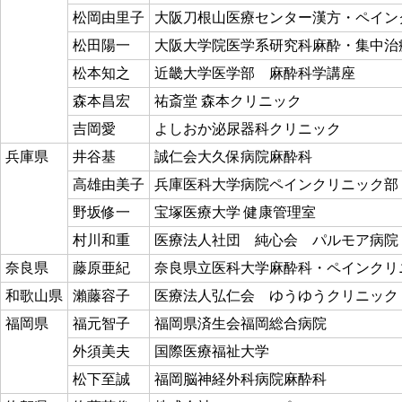
松岡由里子
大阪刀根山医療センター漢方・ペイン
松田陽一
大阪大学院医学系研究科麻酔・集中治
松本知之
近畿大学医学部 麻酔科学講座
森本昌宏
祐斎堂 森本クリニック
吉岡愛
よしおか泌尿器科クリニック
兵庫県
井谷基
誠仁会大久保病院麻酔科
高雄由美子
兵庫医科大学病院ペインクリニック部
野坂修一
宝塚医療大学 健康管理室
村川和重
医療法人社団 純心会 パルモア病院
奈良県
藤原亜紀
奈良県立医科大学麻酔科・ペインクリ
和歌山県
瀨藤容子
医療法人弘仁会 ゆうゆうクリニック
福岡県
福元智子
福岡県済生会福岡総合病院
外須美夫
国際医療福祉大学
松下至誠
福岡脳神経外科病院麻酔科