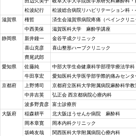
田辺久美子
岐阜大学大学院医学系研究科麻酔科・
松波紀行
松波総合病院リハビリテーション科
滋賀県
権哲
済生会滋賀県病院疼痛（ペインクリ
中西美保
滋賀医科大学 麻酔学講座
静岡県
新井鐘一
金谷平成クリニック
喜山克彦
喜山整形ハーブクリニック
齊尾武郎
愛知県
佐藤純
中部大学生命健康科学部理学療法学科
牛田享宏
愛知医科大学医学部学際的痛みセンタ
京都府
上野博司
京都府立医科大学附属病院麻酔科学教
中井吉英
弘正会 西京都病院心療内科
波多野貴彦
富士診療所
大阪府
稲森耕平
北大阪ほうせんか病院 麻酔科
岡本章寛
岡本内科クリニック
坂崎友哉
関西医科大学附属病院心療内科