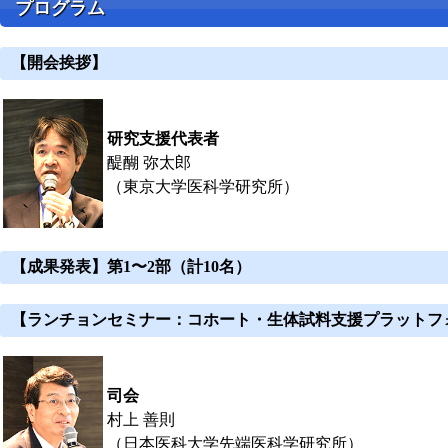
プログラム
【開会挨拶】
研究支援代表者
醍醐 弥太郎
（東京大学医科学研究所）
【成果発表】第1〜2部（計10名）
【ランチョンセミナー：コホート・生体試料支援プラットフ
司会
村上 善則
（日本医科大学先端医科学研究所）