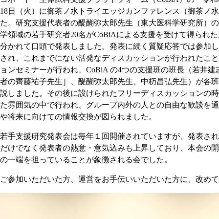
18日（火）に御茶ノ水トライエッジカンファレンス（御茶ノ水
た。研究支援代表者の醍醐弥太郎先生（東大医科学研究所）の
学領域の若手研究者20名がCoBiAによる支援を受けて得られ
分かれて口頭で発表しました。発表に続く質疑応答では参加し
され、これまでにない活発なディスカッションが行われたこと
ョンセミナーが行われ、CoBiA の4つの支援班の班長（若井
者の齊藤祐子先生］、醍醐弥太郎先生、中杤昌弘先生）が各班
説しました。その後に設けられたフリーディスカッションの時
た雰囲気の中で行われ、グループ内外の人との自由な歓談を通
や将来に向けての情報交換が図られました。
若手支援研究発表会は毎年１回開催されていますが、発表され
だけでなく発表者の熱意・意気込みも上昇しており、本会の開催
の一端を担っていることが象徴される会でした。
ご参加いただいた方、運営をお手伝いいただいた方に、改めて