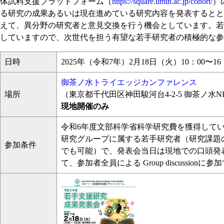
体試料支援プラットフォーム（
https://square.umin.ac.jp/cohort/
）
る研究の成果あるいは現在進めている研究内容を発表するとと
えて、異分野の研究者と意見交換を行う機会としています。若
していますので、次世代を担う有望な若手研究者の積極的な参
日時
2025年（令和7年）2月18日（火）10：00〜1
御茶ノ水トライエッジカンファレンス
場所
（東京都千代田区神田駿河台4-2-5 御茶ノ水NK
現地開催のみ
令和6年度文部科学省科学研究費を獲得して
研究グループに属する若手研究者（研究課題
参加条件
でも可能）で、発表会当日は現地での口頭発表
て、参加者全員による Group discussionに