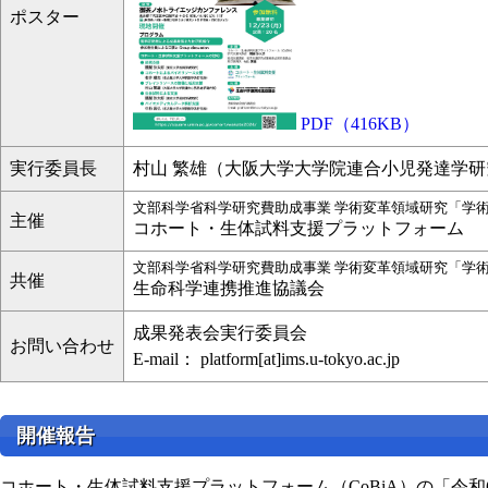
ポスター
PDF（416KB）
実行委員長
村山 繁雄（大阪大学大学院連合小児発達学研
文部科学省科学研究費助成事業 学術変革領域研究「学
主催
コホート・生体試料支援プラットフォーム
文部科学省科学研究費助成事業 学術変革領域研究「学
共催
生命科学連携推進協議会
成果発表会実行委員会
お問い合わせ
E-mail： platform[at]ims.u-tokyo.ac.jp
開催報告
コホート・生体試料支援プラットフォーム（CoBiA）の「令