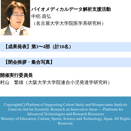
バイオメディカルデータ解析支援活動
中杤 昌弘
（名古屋大学大学院医学系研究科）
【成果発表】第3〜4部（計10名）
【閉会挨拶・集合写真】
開催実行委員長
村山 繁雄（大阪大学大学院連合小児発達学研究科）
Copyright(C) Platform of Supporting Cohort Study and Biospecimen Analysis
Grant-in-Aid for Scientific Research on Innovative Areas ― Platforms for
Advanced Technologies and Research Resources
Ministry of Education, Culture, Sports, Science and Technology, Japan. All Rights
Reserved.