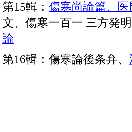
第15輯：
傷寒尚論篇、医
文、傷寒一百一 三方発
論
第16輯：傷寒論後条弁、