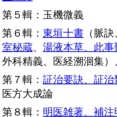
第５輯：玉機微義
第６輯：
東垣十書
（脈訣
室秘蔵
、
湯液本草、此事
外科精義、医経溯洄集）
第７輯：
証治要訣、証治
医方大成論
第８輯：
明医雑著、補注