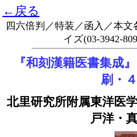
←戻る
四六倍判／特装／函入／本文
イズ(03-3942-8
『和刻漢籍医書集成』
刷・
北里研究所附属東洋医
戸洋・