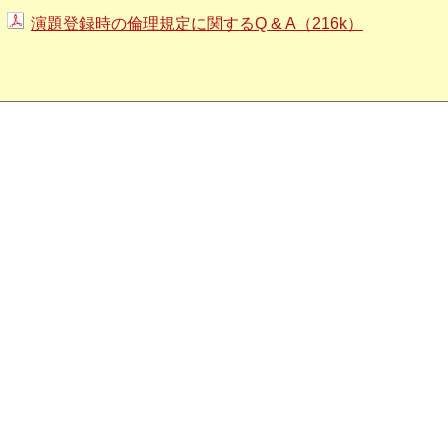
演題登録時の倫理規定に関するQ & A（216k）