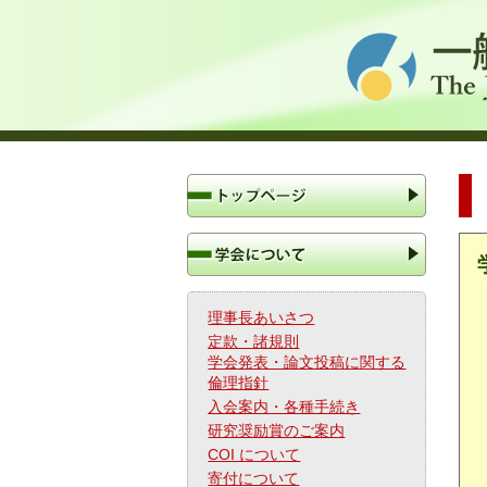
理事長あいさつ
定款・諸規則
学会発表・論文投稿に関する
倫理指針
入会案内・各種手続き
研究奨励賞のご案内
COI について
寄付について