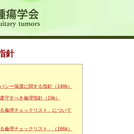
指針
シー保護に関する指針（148k）
遵守すべき倫理指針（19k）
る倫理チェックリスト」について
倫理チェックリスト」（166k）