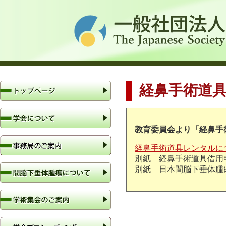
経鼻手術道
教育委員会より「経鼻手術
経鼻手術道具レンタルに
別紙 経鼻手術道具借用
別紙 日本間脳下垂体腫