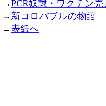
→
PCR奴隷・ワクチン
→
新コロバブルの物語
→
表紙へ