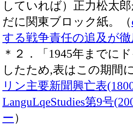
していれば）正力松太郎
だに関東ブロック紙。（
する戦争責任の追及が徹
＊２．「1945年までに
したため,表はこの期間
リン主要新聞興亡表(180
LanguLqeStudies第9
ー
）