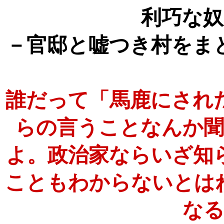
利巧な
－官邸と嘘つき村をま
誰だって「馬鹿にされ
らの言うことなんか
よ。政治家ならいざ知
こともわからないとは
な