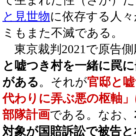
と見世物
に依存する人々
ミもまた不滅である。
東京裁判2021で原告
と嘘つき村を一緒に罠に
がある
。それが
官邸と嘘
代わりに弄ぶ悪の枢軸」
部隊
計画
である。なお、
対象が国賠訴訟で被告と