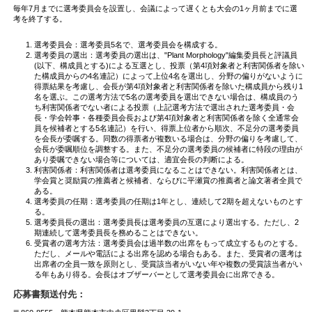
毎年7月までに選考委員会を設置し、会議によって遅くとも大会の1ヶ月前までに選
考を終了する。
選考委員会：選考委員5名で、選考委員会を構成する。
選考委員の選出：選考委員の選出は、"Plant Morphology"編集委員⻑と評議員
(以下、構成員とする)による互選とし、投票（第4項対象者と利害関係者を除い
た構成員からの4名連記）によって上位4名を選出し、分野の偏りがないように
得票結果を考慮し、会⻑が第4項対象者と利害関係者を除いた構成員から残り1
名を選ぶ。この選考⽅法で5名の選考委員を選出できない場合は、構成員のう
ち利害関係者でない者による投票（上記選考⽅法で選出された選考委員・会
⻑・学会幹事・各種委員会⻑および第4項対象者と利害関係者を除く全通常会
員を候補者とする5名連記）を⾏い、得票上位者から順次、不⾜分の選考委員
を会⻑が委嘱する。同数の得票者が複数いる場合は、分野の偏りを考慮して、
会⻑が委嘱順位を調整する。また、不⾜分の選考委員の候補者に特段の理由が
あり委嘱できない場合等については、適宜会⻑の判断による。
利害関係者：利害関係者は選考委員になることはできない。利害関係者とは、
学会賞と奨励賞の推薦者と候補者、ならびに平瀬賞の推薦者と論⽂著者全員で
ある。
選考委員の任期：選考委員の任期は1年とし、連続して2期を超えないものとす
る。
選考委員長の選出：選考委員長は選考委員の互選により選出する。ただし、2
期連続して選考委員長を務めることはできない。
受賞者の選考方法：選考委員会は過半数の出席をもって成立するものとする。
ただし、メールや電話による出席を認める場合もある。また、受賞者の選考は
出席者の全員一致を原則とし、受賞該当者がいない年や複数の受賞該当者がい
る年もあり得る。会⻑はオブザーバーとして選考委員会に出席できる。
応募書類送付先：