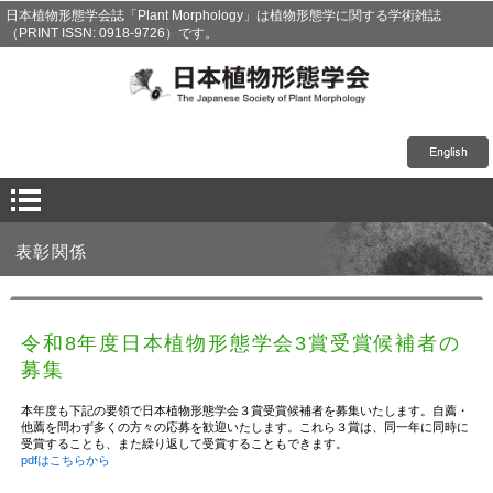
日本植物形態学会誌「Plant Morphology」は植物形態学に関する学術雑誌
（PRINT ISSN: 0918-9726）です。
表彰関係
令和8年度日本植物形態学会3賞受賞候補者の
募集
本年度も下記の要領で日本植物形態学会３賞受賞候補者を募集いたします。自薦・
他薦を問わず多くの方々の応募を歓迎いたします。これら３賞は、同一年に同時に
受賞することも、また繰り返して受賞することもできます。
pdfはこちらから