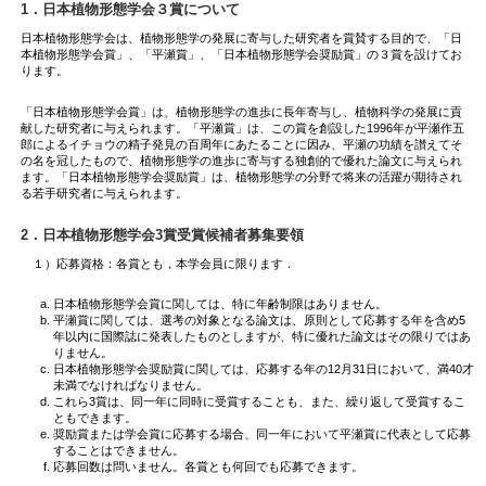
1．日本植物形態学会３賞について
日本植物形態学会は、植物形態学の発展に寄与した研究者を賞賛する目的で、「日
本植物形態学会賞」、「平瀬賞」、「日本植物形態学会奨励賞」の３賞を設けてお
ります。
「日本植物形態学会賞」は、植物形態学の進歩に長年寄与し、植物科学の発展に貢
献した研究者に与えられます。「平瀬賞」は、この賞を創設した1996年が平瀬作五
郎によるイチョウの精子発見の百周年にあたることに因み、平瀬の功績を讃えてそ
の名を冠したもので、植物形態学の進歩に寄与する独創的で優れた論文に与えられ
ます。「日本植物形態学会奨励賞」は、植物形態学の分野で将来の活躍が期待され
る若手研究者に与えられます。
2．日本植物形態学会3賞受賞候補者募集要領
１）応募資格：各賞とも，本学会員に限ります．
日本植物形態学会賞に関しては、特に年齢制限はありません。
平瀬賞に関しては、選考の対象となる論文は、原則として応募する年を含め5
年以内に国際誌に発表したものとしますが、特に優れた論文はその限りではあ
りません。
日本植物形態学会奨励賞に関しては、応募する年の12月31日において、満40才
未満でなければなりません。
これら3賞は、同一年に同時に受賞することも、また、繰り返して受賞するこ
ともできます。
奨励賞または学会賞に応募する場合、同一年において平瀬賞に代表として応募
することはできません。
応募回数は問いません。各賞とも何回でも応募できます。