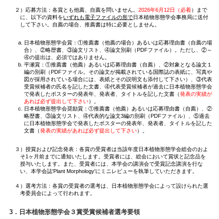
２）応募方法：各賞とも他薦、自薦を問いません。
2026年6月12日（必着
）まで
に、以下の資料を
いずれも電子ファイルの形で
日本植物形態学会事務局に送付
して下さい。自薦の場合、推薦書は特に必要としません。
日本植物形態学会賞：①推薦書（他薦の場合）あるいは応募理由書（自薦の場
合）、②略歴書、③論文リスト、④論文別刷（PDFファイル）。ただし、②～
④の提出は、必須ではありません。
平瀬賞：①推薦書（他薦）あるいは応募理由書（自薦）、②対象となる論文１
編の別刷（PDFファイル。その論文が掲載されている国際誌の表紙に、写真や
図が採用されている場合には、表紙とその説明文も添付して下さい）、③代表
受賞候補者の氏名を記した文書、④代表受賞候補者が過去に日本植物形態学会
で発表したポスターの発表年、発表者、タイトルを記した文書（
発表の実績が
あれば必ず提出して下さい
）。
日本植物形態学会奨励賞：①推薦書（他薦）あるいは応募理由書（自薦）、②
略歴書、③論文リスト、④代表的な論文3編の別刷（PDFファイル）、⑤過去
に日本植物形態学会で発表したポスターの発表年、発表者、タイトルを記した
文書（
発表の実績があれば必ず提出して下さい
）。
３）授賞および記念発表：各賞の受賞者は当該年度日本植物形態学会総会のおよ
そ1ヶ月前までに通知いたします。受賞者には、総会において賞状と記念品を
授与いたします。また、受賞者には、本学会の講演会で受賞記念講演を行な
い、本学会誌'Plant Morphology'にミニレビューを執筆していただきます。
４）選考方法：各賞の受賞者の選考は、日本植物形態学会によって設けられた選
考委員会によって行われます。
3．日本植物形態学会３賞受賞候補者選考要領