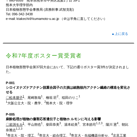
〒860-8555 熊本県熊本市中央区黒髪2丁目 39-1
熊本大学理学部内
日本植物形態学会事務局 (庶務幹事:武智克彰)
Tel. 096-342-3438
e-mail: ktakechi＠kumamoto-u.ac.jp （＠は半角に直してください）
▲上に戻る
令和7年度ポスター賞受賞者
日本植物形態学会第37回大会において、下記の通りポスター賞3件が決定されまし
た。
P-001
シロイヌナズナアクチン脱重合因子の欠損は細胞核内アクチン繊維の構造を変化さ
せる
1
1
2
1
〇松本朋子
、尾崎敦哉
、檜垣 匠
、稲田のりこ
1
2
大阪公立大・院・農学、
熊本大・院・理学
P-005
麻酔処理が植物の傷害応答遺伝子と植物ホ ルモンに与える影響
1
1
3
3
1,2,3
4
〇岩渕モカ
、平山朔也
、柴田恭美
、湯本絵美
、宮本皓司
、陽川 憲
、朝比
1,2,3
奈雅志
1
2
3
4
帝京大・院・理工、
帝京大・総合理工、
帝京大・先端機器分析セ、
北見工業