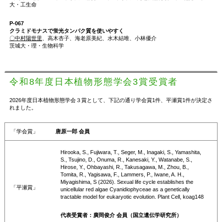
大・工生命
P-067
クラミドモナスで蛍光タンパク質を使いやすく
〇中村陽世里
、高木杏子、海老原美紀、水木結唯、小林優介
茨城大・理・生物科学
令和8年度日本植物形態学会3賞受賞者
2026年度日本植物形態学会３賞として、下記の通り学会賞1件、平瀬賞1件が決定さ
れました。
「学会賞」
唐原一郎 会員
Hirooka, S., Fujiwara, T., Seger, M., Inagaki, S., Yamashita,
S., Tsujino, D., Onuma, R., Kanesaki, Y., Watanabe, S.,
Hirose, Y., Ohbayashi, R., Takusagawa, M., Zhou, B.,
Tomita, R., Yagisawa, F., Lammers, P., Iwane, A. H.,
Miyagishima, S (2026). Sexual life cycle establishes the
「平瀬賞」
unicellular red algae Cyanidiophyceae as a genetically
tractable model for eukaryotic evolution. Plant Cell, koag148
代表受賞者：廣岡俊介 会員（国立遺伝学研究所）