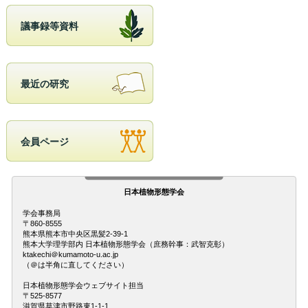
議事録等資料
最近の研究
会員ページ
日本植物形態学会
学会事務局
〒860-8555
熊本県熊本市中央区黒髪2-39-1
熊本大学理学部内 日本植物形態学会（庶務幹事：武智克彰）
ktakechi＠kumamoto-u.ac.jp
（＠は半角に直してください）
日本植物形態学会ウェブサイト担当
〒525-8577
滋賀県草津市野路東1-1-1