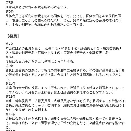
第5条
通常会員とは所定の会費を納める者をいう。
第6条
団体会員とは所定の会費を納める団体をいう。ただし、団体会員は本会役員の選
出・被選出にかかわる権利を持たない。また、第２０条に定める会員の権利のう
ち、本会の刊行物の配布にかかわる権利のみを有する。
【役員】
第7条
本会には次の役員を置く ：会長１名・幹事若干名・評議員若干名・編集委員長１
名・編集委員若干名・広報委員長１名・広報委員若干名・会計監査１名。
第8条
役員は会員の中から選出し任期は２ヵ年とする。
第9条
会長は全会員の投票により就任の前年度中に選出される。その際評議員会は若干名
の候補者を推薦することができる。会長は引き続き３期選出されることはできな
い。
第10条
評議員は全会員の投票によって選出される。評議員は引き続き３期選出されること
はできない。なお会長および会計監査は評議員を兼任することができない。
第11条
幹事・編集委員長・広報委員長・広報委員はいずれも会長が委嘱する。会計監査は
会長が評議委員会にはかり、委嘱する。編集委員は編集委員長が選び評議員会には
かり、会長がこれを委嘱する。
第12条
会長は会務の全体を統括する。編集委員長は会報の編集に関する一切の責任を負
う。幹事は庶務・会計・選挙管理など日常の会務を行う。会計監査は会計を監査す
る。