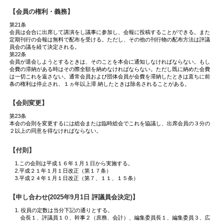
【会員の権利・義務】
第21条
会員は会合に出席して講演をし議事に参加し、会報に投稿することができる。また
定期刊行の会報は無料で配布を受ける。ただし、その他の刊行物の配布方法は評議
員会の議を経て決定される。
第22条
会員が退会しようとするときは、そのことを本会に通知しなければならない。もし
会費の滞納がある時はその際全額を納めなければならない。ただし既に納めた会費
は一切これを返さない。通常会員および団体会員が会費を滞納したときは直ちに前
条の権利は停止され、１ヵ年以上滞 納したときは除名されることがある。
【会則変更】
第23条
本会の会則を変更するには総会または臨時総会でこれを協議し、出席会員の３分の
２以上の同意を得なければならない。
【付則】
1.この会則は平成１６年１月１日から実施する。
2.平成２１年１月１日改正（第１７条）
3.平成２４年１月１日改正（第７、１１、１５条）
【申し合わせ(2025年9月1日 評議員会決定)】
1. 役員の定数は当分下記の通りとする。
会長１、評議員１０、幹事２（庶務、会計）、編集委員長１、編集委員３、広