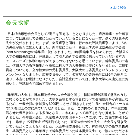
▲上に戻る
会長挨拶
日本植物形態学会長として2期目を迎えることとなりました。庶務幹事・会計幹事
については継続して会務に当たっていただけることになった一方、多くの役員等の
先生が交代されました。まず、会長選挙と同時に行われた評議員選挙により、5名
の先生が新たに加わりました。新年度に当たり、帝京大学の朝比奈先生が学会誌
Plant Morphologyの編集長に就任されました。4年間編集長を務められた、大阪公立
大学の稲田先生には、評議員として引き続き学会運営に携わっていただけますの
で、スムーズに体制の移行ができるのではないかと思っています。編集委員の一名
は、信州大学の坂本先生から高知工科大学の大井先生に交代となりました。広報委
員会についても、立命館大学の元村委員長、大阪大の古谷委員というフレッシュな
メンバーとなりました。広報委員長として、名古屋大の栗原先生には6年の長きに
渡り、本当にお世話になりました。会計監査については、東京大学の東山先生にお
願いし、評議員会で認めて頂きました。
昨年度の大会は、日本植物学会の大会会場と同じ、福岡国際会議場で盛況のうち
に終えることができました。大学を会場とする場合に比べて会場使用料が高額とな
るため、一般会員の参加費を3000円にさせて頂きましたが、学生会員含めトータル
で130名以上の方に来ていただきました。また、この内の23名の方は、昨年度に復
活させた当日参加による参加となり、これらによって赤字をかなり抑えることがで
きました。今年度大会は、東京理科大学野田キャンパスにおいて、対面で開催予定
です。昨年まで2期連続で評議員であった、東京大学の松永先生に大会長を引き受
けていただくこととなりました。大会準備委員長として、神奈川大学の坂本卓也先
生、準備委員として昨年度まで編集委員だった坂本勇貴先生にもご協力いただける