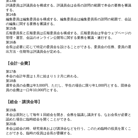
第13条
評議委員は評議員会を構成する。評議員会は会長の諮問の範囲で本会の要務を審議
する。
第14条
編集委員は編集委員会を構成する。編集委員会は編集委員長の諮問の範囲で、会誌
の編集に関する要務を審議する。
第15条
広報委員長と広報委員は広報委員会を構成する。広報委員会は学会ウェブページの
管理・運営、会誌のオンライン公開等に関する要務を審議・遂行する。
第16条
会長は必要に応じて特定の委員会を設けることができる。委員会の任務、委員の選
出方法・任期等は評議員会が定める。
【会計･会費】
第17条
本会の会計年度は１月に始まり１２月に終わる。
第18条
通常会員の会費は年3,000円、ただし、学生の場合に限り年1,000円とする。団体会
員の会費は一口年10,000円とする。
【総会・講演会等】
第19条
本会は原則として毎年１回総会を開き、会務を協議し議決する。なお会長が必要と
認めた場合に臨時総会を開くことができる。
第20条
本会は総会の時、研究発表および講演会などを行う。このため臨時の役員を置くこ
とができる。臨時の役員は会長が委嘱する。