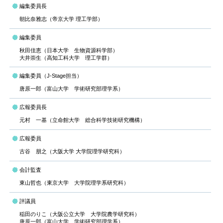
編集委員長
朝比奈雅志（帝京大学 理工学部）
編集委員
秋田佳恵（日本大学 生物資源科学部）
大井崇生（高知工科大学 理工学群）
編集委員（J-Stage担当）
唐原一郎（富山大学 学術研究部理学系）
広報委員長
元村 一基（立命館大学 総合科学技術研究機構）
広報委員
古谷 朋之（大阪大学 大学院理学研究科）
会計監査
東山哲也（東京大学 大学院理学系研究科）
評議員
稲田のりこ（大阪公立大学 大学院農学研究科）
唐原一郎（富山大学 学術研究部理学系）