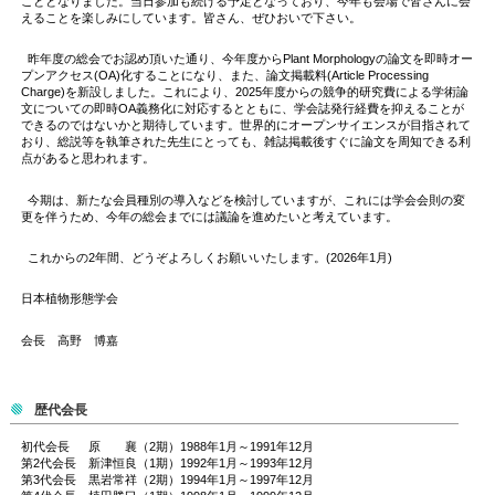
こととなりました。当日参加も続ける予定となっており、今年も会場で皆さんに会
えることを楽しみにしています。皆さん、ぜひおいで下さい。
昨年度の総会でお認め頂いた通り、今年度からPlant Morphologyの論文を即時オー
プンアクセス(OA)化することになり、また、論文掲載料(Article Processing
Charge)を新設しました。これにより、2025年度からの競争的研究費による学術論
文についての即時OA義務化に対応するとともに、学会誌発行経費を抑えることが
できるのではないかと期待しています。世界的にオープンサイエンスが目指されて
おり、総説等を執筆された先生にとっても、雑誌掲載後すぐに論文を周知できる利
点があると思われます。
今期は、新たな会員種別の導入などを検討していますが、これには学会会則の変
更を伴うため、今年の総会までには議論を進めたいと考えています。
これからの2年間、どうぞよろしくお願いいたします。(2026年1月)
日本植物形態学会
会長 高野 博嘉
歴代会長
初代会長 原 襄（2期）1988年1月～1991年12月
第2代会長 新津恒良（1期）1992年1月～1993年12月
第3代会長 黒岩常祥（2期）1994年1月～1997年12月