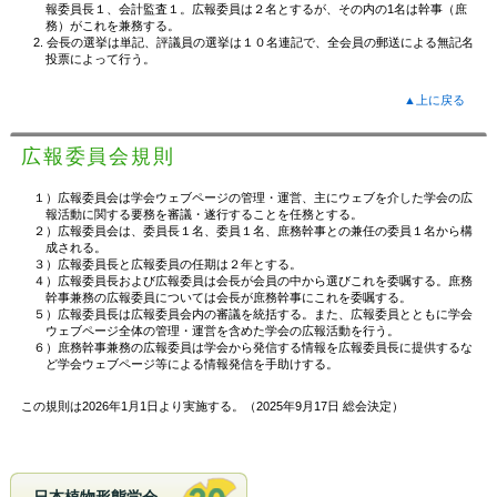
報委員長１、会計監査１。広報委員は２名とするが、その内の1名は幹事（庶
務）がこれを兼務する。
2. 会長の選挙は単記、評議員の選挙は１０名連記で、全会員の郵送による無記名
投票によって行う。
▲上に戻る
広報委員会規則
１）広報委員会は学会ウェブページの管理・運営、主にウェブを介した学会の広
報活動に関する要務を審議・遂行することを任務とする。
２）広報委員会は、委員長１名、委員１名、庶務幹事との兼任の委員１名から構
成される。
３）広報委員長と広報委員の任期は２年とする。
４）広報委員長および広報委員は会長が会員の中から選びこれを委嘱する。庶務
幹事兼務の広報委員については会長が庶務幹事にこれを委嘱する。
５）広報委員長は広報委員会内の審議を統括する。また、広報委員とともに学会
ウェブページ全体の管理・運営を含めた学会の広報活動を行う。
６）庶務幹事兼務の広報委員は学会から発信する情報を広報委員長に提供するな
ど学会ウェブページ等による情報発信を手助けする。
この規則は2026年1月1日より実施する。（2025年9月17日 総会決定）
日本植物形態学会