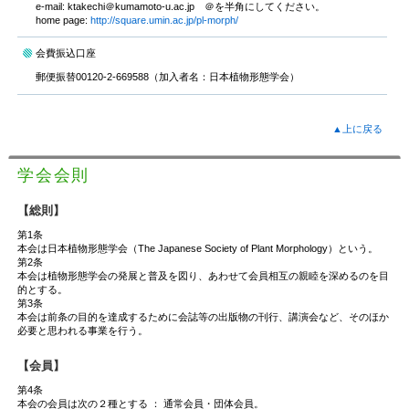
e-mail: ktakechi＠kumamoto-u.ac.jp ＠を半角にしてください。
home page:
http://square.umin.ac.jp/pl-morph/
会費振込口座
郵便振替00120-2-669588（加入者名：日本植物形態学会）
▲上に戻る
学会会則
【総則】
第1条
本会は日本植物形態学会（The Japanese Society of Plant Morphology）という。
第2条
本会は植物形態学会の発展と普及を図り、あわせて会員相互の親睦を深めるのを目
的とする。
第3条
本会は前条の目的を達成するために会誌等の出版物の刊行、講演会など、そのほか
必要と思われる事業を行う。
【会員】
第4条
本会の会員は次の２種とする ： 通常会員・団体会員。