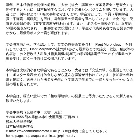
毎年、日本植物学会開催の前日に、大会（総会・講演会・展示発表会・懇親会）を
開催するとともに、日本植物学会においても共催シンポジウムを開いています。大
会には、例年およそ100名の参加者があります。学会賞として、３賞（形態学会
賞・平瀬賞・奨励賞）を設け、毎年複数の受賞者を選出しています。大会では、受
賞者の表彰の後、3賞受賞講演が行われます。また、ポスター発表会では、近年約
50題の発表がなされ、一般参加者の投票により、学生が代表発表者である発表の中
かから、最優秀ポスター賞が選ばれます。
学会設立時から、学会誌として、英文の原著論文を含む「Plant Morphology」を刊
行しています。Plant Morphology誌の第1巻から最新巻までの論文・総説・解説等の
内容は、独立行政法人科学技術振興機構(JST)の学術雑誌電子アーカイヴ事業の支
援を受け、広く一般向けに公開されています。
本学会は比較的小さな学会であることから、大会では「交流の場」を重視していま
す。ポスター発表会では飲食しながら盛んな議論が行われています。参加者の年齢
層も幅広く、退任された著名な先生から学部の学生までが一緒となった和やかな会
話の場も見られます。
本学会は、幅広い意味での「植物形態学」の発展にご尽力いただける方の新入会を
歓迎いたします。
学会事務局（庶務幹事：武智 克彰）
〒860-8555 熊本県熊本市中央区黒髪2丁目39-1
熊本大学理学部内
日本植物形態学会
e-mail: ktakechi＠kumamoto-u.ac.jp （＠は半角に直してください）
home page: http://square.umin.ac.jp/pl-morph/