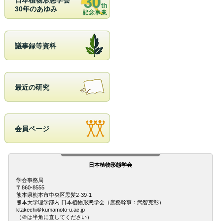
30年のあゆみ
議事録等資料
最近の研究
会員ページ
日本植物形態学会
学会事務局
〒860-8555
熊本県熊本市中央区黒髪2-39-1
熊本大学理学部内 日本植物形態学会（庶務幹事：武智克彰）
ktakechi＠kumamoto-u.ac.jp
（＠は半角に直してください）