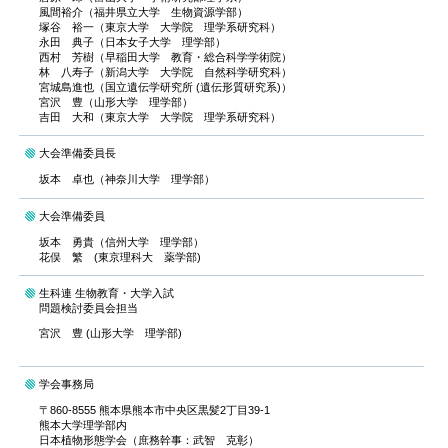
風間裕介（福井県立大学 生物資源学部）
塚谷 裕一（東京大学 大学院 理学系研究科）
永田 典子（日本女子大学 理学部）
西村 芳樹（早稲田大学 教育・総合科学学術院）
林 八寿子（新潟大学 大学院 自然科学研究科）
宮城島進也（国立遺伝学研究所 (遺伝形質研究系)）
宮沢 豊（山形大学 理学部）
吉田 大和（東京大学 大学院 理学系研究科）
大会準備委員長
坂本 卓也（神奈川大学 理学部）
大会準備委員
坂本 勇貴（信州大学 理学部）
花俣 繁 (東京理科大 薬学部)
生科連 生物教育・大学入試
問題検討委員会担当
宮沢 豊 (山形大学 理学部)
学会事務局
〒860-8555 熊本県熊本市中央区黒髪2丁目39-1
熊本大学理学部内
日本植物形態学会（庶務幹事：武智 克彰）