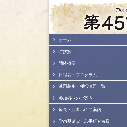
ホーム
ご挨拶
開催概要
日程表・プログラム
演題募集・採択演題一覧
参加者へのご案内
座長・演者へのご案内
学術奨励賞・若手研究者賞