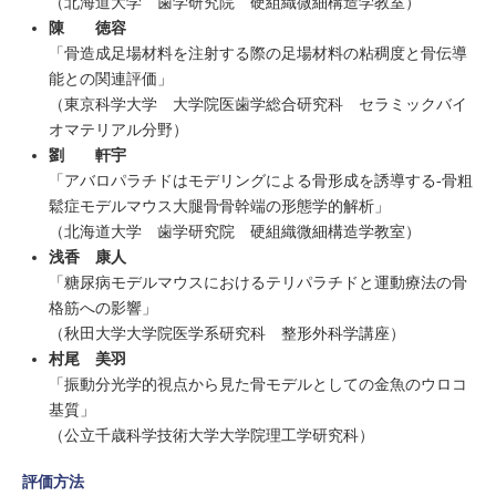
（北海道大学 歯学研究院 硬組織微細構造学教室）
陳 徳容
「骨造成足場材料を注射する際の足場材料の粘稠度と骨伝導
能との関連評価」
（東京科学大学 大学院医歯学総合研究科 セラミックバイ
オマテリアル分野）
劉 軒宇
「アバロパラチドはモデリングによる骨形成を誘導する-骨粗
鬆症モデルマウス大腿骨骨幹端の形態学的解析」
（北海道大学 歯学研究院 硬組織微細構造学教室）
浅香 康人
「糖尿病モデルマウスにおけるテリパラチドと運動療法の骨
格筋への影響」
（秋田大学大学院医学系研究科 整形外科学講座）
村尾 美羽
「振動分光学的視点から見た骨モデルとしての金魚のウロコ
基質」
（公立千歳科学技術大学大学院理工学研究科）
評価方法