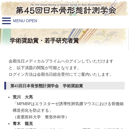
MENU OPEN
学術奨励賞・若手研究者賞
会期当日メディカルプライムへログインしていただけます
と、以下演題の閲覧が可能となります。
ログイン方法は会期当日総合受付にてご案内いたします。
第45回日本骨形態計測学会 学術奨励賞
荒川 大亮
「MPMBPはエラスターゼ誘導性肺気腫マウスにおける骨微細
構造劣化を防止する」
（産業医科大学 整形外科学）
青木 龍克