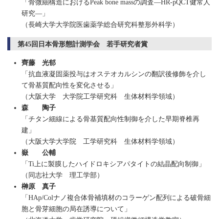
「骨微細構造におけるPeak bone massの調査―HR-pQCT健常人
研究―」
（長崎大学大学院医歯薬学総合研究科整形外科学）
第45回日本骨形態計測学会 若手研究者賞
齊藤 光郁
「抗血液凝固薬投与はオステオカルシンの翻訳後修飾を介し
て骨基質配向性を変化させる」
（大阪大学 大学院工学研究科 生体材料学領域）
森 陶子
「チタン細線による骨基質配向性制御を介した早期脊椎再
建」
（大阪大学大学院 工学研究科 生体材料学領域）
嶽 公輔
「Ti上に製膜したハイドロキシアパタイトの結晶配向制御」
（同志社大学 理工学部）
榊原 真子
「HAp/Colナノ複合体骨補填材のコラーゲン配列による破骨細
胞と骨芽細胞の局在誘導について」