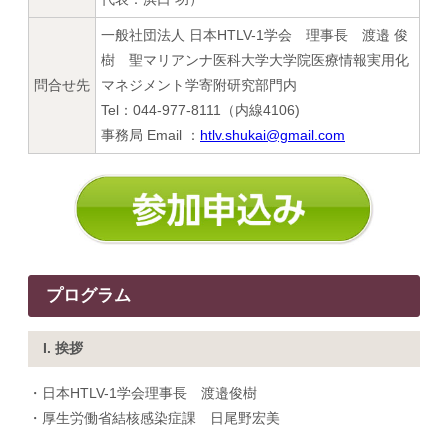
一般社団法人 日本HTLV-1学会 理事長 渡邉 俊
樹 聖マリアンナ医科大学大学院医療情報実用化
問合せ先
マネジメント学寄附研究部門内
Tel：044-977-8111（内線4106)
事務局 Email ：
htlv.shukai@gmail.com
プログラム
I. 挨拶
・日本HTLV-1学会理事長 渡邉俊樹
・厚生労働省結核感染症課 日尾野宏美