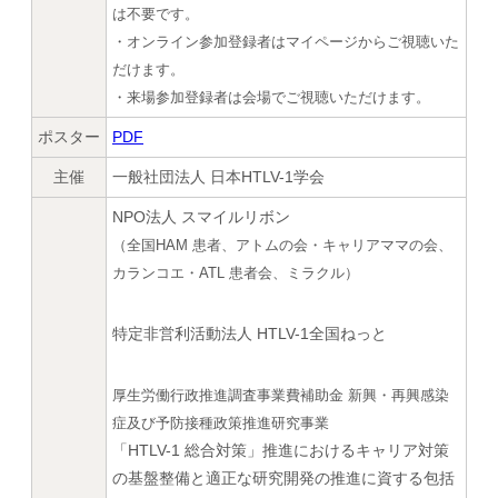
は不要です。
・オンライン参加登録者はマイページからご視聴いた
だけます。
・来場参加登録者は会場でご視聴いただけます。
ポスター
PDF
主催
一般社団法人 日本HTLV-1学会
NPO法人 スマイルリボン
（全国HAM 患者、アトムの会・キャリアママの会、
カランコエ・ATL 患者会、ミラクル）
特定非営利活動法人 HTLV-1全国ねっと
厚生労働行政推進調査事業費補助金 新興・再興感染
症及び予防接種政策推進研究事業
「HTLV-1 総合対策」推進におけるキャリア対策
の基盤整備と適正な研究開発の推進に資する包括