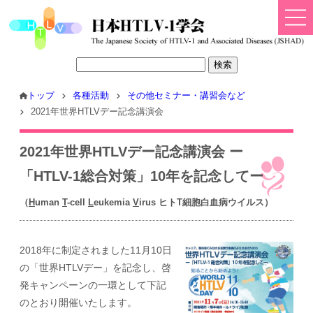
トップ
各種活動
その他セミナー・講習会など
2021年世界HTLVデー記念講演会
2021年世界HTLVデー記念講演会 ー
「HTLV-1総合対策」10年を記念してー
（
H
uman
T
-cell
L
eukemia
V
irus ヒトT細胞白血病ウイルス）
2018年に制定されました11月10日
の「世界HTLVデー」を記念し、啓
発キャンペーンの一環として下記
のとおり開催いたします。