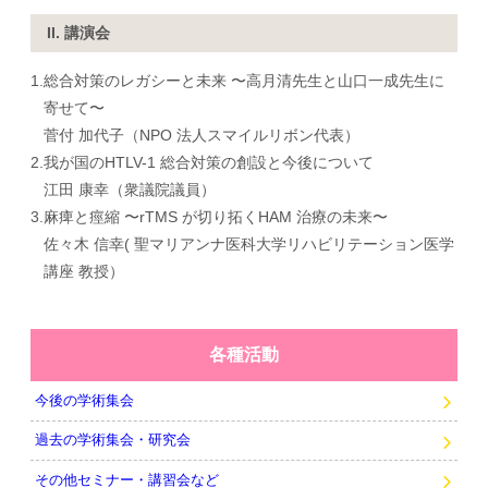
II. 講演会
1.
総合対策のレガシーと未来 〜高月清先生と山口一成先生に
寄せて〜
菅付 加代子（NPO 法人スマイルリボン代表）
2.
我が国のHTLV-1 総合対策の創設と今後について
江田 康幸（衆議院議員）
3.
麻痺と痙縮 〜rTMS が切り拓くHAM 治療の未来〜
佐々木 信幸( 聖マリアンナ医科大学リハビリテーション医学
講座 教授）
各種活動
今後の学術集会
過去の学術集会・研究会
その他セミナー・講習会など