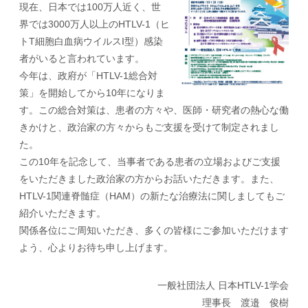
現在、日本では100万人近く、世
界では3000万人以上のHTLV-1（ヒ
トT細胞白血病ウイルスI型）感染
者がいると言われています。
今年は、政府が「HTLV-1総合対
策」を開始してから10年になりま
す。この総合対策は、患者の方々や、医師・研究者の熱心な働
きかけと、政治家の方々からもご支援を受けて制定されまし
た。
この10年を記念して、当事者である患者の立場およびご支援
をいただきました政治家の方からお話いただきます。また、
HTLV-1関連脊髄症（HAM）の新たな治療法に関しましてもご
紹介いただきます。
関係各位にご周知いただき、多くの皆様にご参加いただけます
よう、心よりお待ち申し上げます。
一般社団法人 日本HTLV-1学会
理事長 渡邉 俊樹