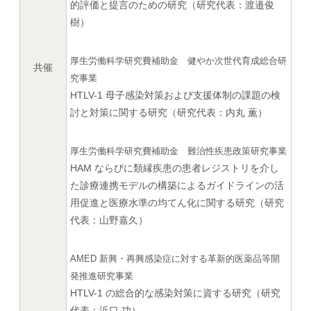
的評価と提言のための研究（研究代表：渡邉俊
樹）
厚生労働科学研究費補助金 健やか次世代育成総合研
共催
究事業
HTLV-1 母子感染対策および支援体制の課題の検
討と対策に関する研究（研究代表：内丸 薫）
厚生労働科学研究費補助金 難治性疾患政策研究事業
HAM ならびに類縁疾患の患者レジストリを介し
た診療連携モデルの構築によるガイドラインの活
用促進と医療水準の均てん化に関する研究（研究
代表：山野嘉久）
AMED 新興・再興感染症に対する革新的医薬品等開
発推進研究事業
HTLV-1 の総合的な感染対策に資する研究（研究
代表：浜口 功）