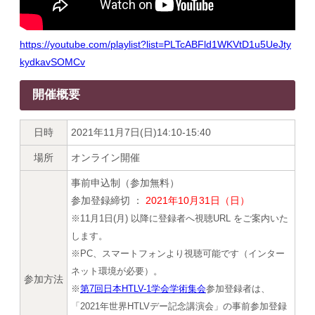
https://youtube.com/playlist?list=PLTcABFld1WKVtD1u5UeJty
kydkavSOMCv
開催概要
日時
2021年11月7日(日)14:10-15:40
場所
オンライン開催
事前申込制（参加無料）
参加登録締切 ：
2021年10月31日（日）
※11月1日(月) 以降に登録者へ視聴URL をご案内いた
します。
※PC、スマートフォンより視聴可能です（インター
ネット環境が必要）。
参加方法
※
第7回日本HTLV-1学会学術集会
参加登録者は、
「2021年世界HTLVデー記念講演会」の事前参加登録