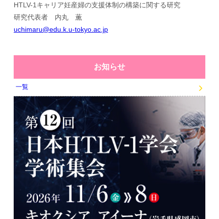
HTLV-1キャリア妊産婦の支援体制の構築に関する研究
研究代表者 内丸 薫
uchimaru@edu.k.u-tokyo.ac.jp
お知らせ
一覧