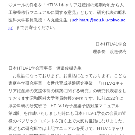
◇メールの件名を「HTLV-1キャリア妊産婦の短期母乳から人
工栄養移行マニュアルに関する意見」として、研究代表の昭和
医科大学客員教授・内丸薫先生（
uchimaru@edu.k.u-tokyo.ac.
jp
）までお寄せください。
日本HTLV-1学会
理事長 渡邉俊樹
日本HTLV-1学会理事長 渡邉俊樹先生
お世話になっております。お世話になっております。こども
家庭科学研究事業 次世代育成基盤研究事業 「HTLV-1キャ
リア妊産婦の支援体制の構築に関する研究」の研究代表者をし
ております昭和医科大学客員教授の内丸です。以前2022年に
厚労科研の研究班で「HTLV-1母子感染予防対策マニュアル
第2版」を作成いたしました時にも日本HTLV-1学会の会員の皆
様のパブリックコメントを頂く上で大変お世話になりました。
私どもの研究班では上記マニュアルを受けて、HTLV-1キャリ