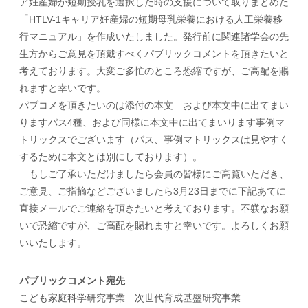
ア妊産婦が短期授乳を選択した時の支援について取りまとめた
「HTLV-1キャリア妊産婦の短期母乳栄養における人工栄養移
行マニュアル」を作成いたしました。発行前に関連諸学会の先
生方からご意見を頂戴すべくパブリックコメントを頂きたいと
考えております。大変ご多忙のところ恐縮ですが、ご高配を賜
れますと幸いです。
パブコメを頂きたいのは添付の本文 および本文中に出てまい
りますパス4種、および同様に本文中に出てまいります事例マ
トリックスでございます（パス、事例マトリックスは見やすく
するために本文とは別にしております）。
もしご了承いただけましたら会員の皆様にご高覧いただき、
ご意見、ご指摘などございましたら3月23日までに下記あてに
直接メールでご連絡を頂きたいと考えております。不躾なお願
いで恐縮ですが、ご高配を賜れますと幸いです。よろしくお願
いいたします。
パブリックコメント宛先
こども家庭科学研究事業 次世代育成基盤研究事業