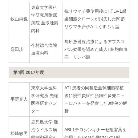
東京大学医科
抗リウマチ薬使用後にHTLV-1感
学研究所附属
牧山純也
染細胞クローンが消失した関節
病院 血液腫瘍
リウマチ合併ATLくすぶり型
内科
局所放射線治療によるアブスコ
今村総合病院
窪田歩
パル効果を認めた成人T細胞白血
血液内科
病・リンパ腫
第4回 2017年度
東京大学医科
ATL患者の同種造血幹細胞移植
学研究所 先端
後に慢性炎症性脱髄性多発ニュ
平野光人
医療研究セン
ーロパチーを発症した3症例の解
ター
析
鹿児島大学 難
治ウイルス病
ABL1チロシンキナーゼ阻害薬を
松崎敏男
態制御研究セ
使用したHAM合併CMLの1例