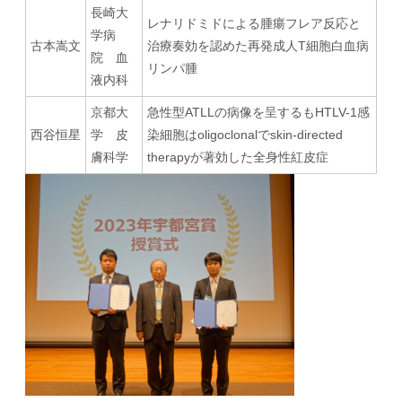
長崎大
レナリドミドによる腫瘍フレア反応と
学病
古本嵩文
治療奏効を認めた再発成人T細胞白血病
院 血
リンパ腫
液内科
京都大
急性型ATLLの病像を呈するもHTLV-1感
西谷恒星
学 皮
染細胞はoligoclonalでskin-directed
膚科学
therapyが著効した全身性紅皮症