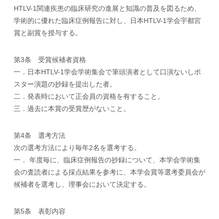
HTLV-1関連疾患の臨床研究の進展と知識の普及を図るため、
学術的に優れた臨床症例報告に対し、日本HTLV-1学会宇都宮
賞と副賞を授与する。
第3条 受賞候補者資格
一．日本HTLV-1学会学術集会で筆頭演者として口演ないしポ
スター演題の抄録を提出した者。
二．発表時において正会員の資格を有すること。
三．過去に本賞の受賞歴がないこと。
第4条 選考方法
次の選考方法により毎年2名を選考する。
一． 年度毎に、臨床症例報告の抄録について、本学会学術集
会の査読者による採点結果を参考に、本学会賞等選考委員会が
候補者を選考し、理事会において決定する。
第5条 表彰内容