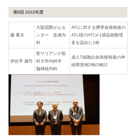
第8回 2022年度
大阪国際がんセ
ATLに対する臍帯血移植後の
藤 重夫
ンター 血液内
ATL様のHTLV-1感染細胞増
科
多を認めた1例
聖マリアンナ医
成人T細胞白血病移植後の神
伊佐早 健司
科大学内科学
経障害例2例の検討
脳神経内科