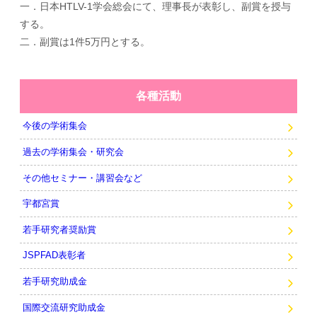
一．日本HTLV-1学会総会にて、理事長が表彰し、副賞を授与
する。
二．副賞は1件5万円とする。
各種活動
今後の学術集会
過去の学術集会・研究会
その他セミナー・講習会など
宇都宮賞
若手研究者奨励賞
JSPFAD表彰者
若手研究助成金
国際交流研究助成金