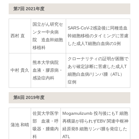
第7回 2021年度
国立がん研究セ
SARS-CoV-2感染後に同種造血
ンター中央病
西村 直
幹細胞移植のタイミングに苦慮
院 造血幹細胞
した成人T細胞白血病の1例
移植科
クローナリティの証明が困難で
熊本大学病院
あり確定診断に苦慮した成人T
中村 貴久
血液・膠原病・
細胞白血病/リンパ腫（ATL）
感染症内科
症例
第6回 2019年度
佐賀大学医学
Mogamulizumb 投与後にもT 細胞
部 血液・呼
再構築が得られずEBV 関連中枢神
蒲池 和晴
吸器・腫瘍内
経原発B 細胞リンパ腫を発症した
科
ATL