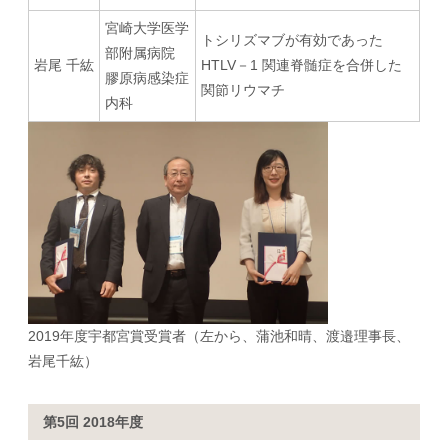
宮崎大学医学
トシリズマブが有効であった
部附属病院
岩尾 千紘
HTLV－1 関連脊髄症を合併した
膠原病感染症
関節リウマチ
内科
2019年度宇都宮賞受賞者（左から、蒲池和晴、渡邉理事長、
岩尾千紘）
第5回 2018年度