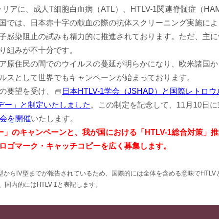
キャリアに、成人T細胞白血病（ATL）、HTLV-1関連脊髄症（
国では、日本赤十字の献血の際の抗体スクリーニング実施によ
子感染阻止の試みも精力的に推進されております。ただ、主に
り組みが不十分です。
ア原住民の間でのウイルスの蔓延が明らかになり、欧米諸国か
ルスとして世界でもキャンペーンが始まっております。
の要望を受け、
日本HTLV-1学会（JSHAD）と国際レトロウ
Vデー」と制定いたしました
。この制定を記念して、11月10日
会を開催
いたします。
デー」のキャンペーンと、我が国における「HTLV-1総合対策」
ロゴマーク・キャッチコピーを広く募集します。
I型からIV型までが報告されているため、国際的には全体を含める意味でHTL
国内的にはHTLV-1と表記します。