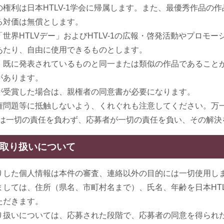
権利は日本HTLV-1学会に帰属します。また、最優秀作品の
る対価は無償とします。
世界HTLVデー」およびHTLV-1の広報・啓発活動やプロモ
あたり、自由に使用できるものとします。
、既に発表されているものと同一または類似の作品であること
があります。
が受賞した場合は、親権者の同意書が必要になります。
権問題等に抵触しないよう、くれぐれも注意してください。万
学会は一切の責任を負わず、応募者が一切の責任を負い、その解
の取り扱いについて
りした個人情報は本件の審査、連絡以外の目的には一切使用し
しては、住所（県名、市町村名まで）、氏名、年齢を日本HTL
ただきます。
り扱いについては、応募された段階で、応募者の同意を得られ