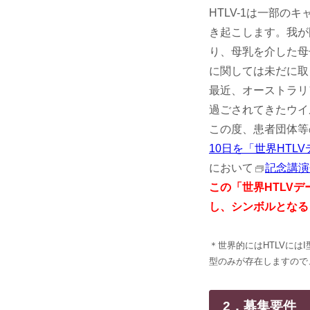
HTLV-1は一部の
き起こします。我が
り、母乳を介した母
に関しては未だに取
最近、オーストラリ
過ごされてきたウイ
この度、患者団体等
10日を「世界HTL
において
記念講演
この「世界HTLV
し、シンボルとなる
＊世界的にはHTLVには
型のみが存在しますので、
2．募集要件