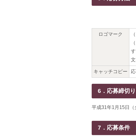
ロゴマーク
（
（
す
文
キャッチコピー
応
6．応募締切り
平成31年1月15日
7．応募条件