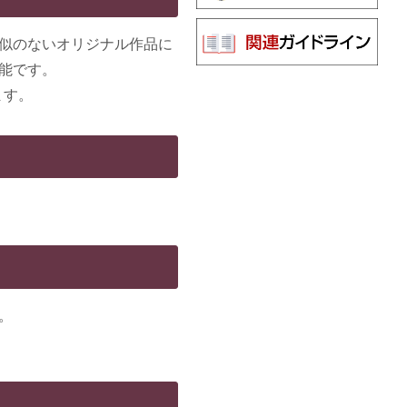
似のないオリジナル作品に
能です。
ます。
。