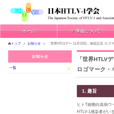
ホーム
学会について
トップ
お知らせ
「世界HTLVデー 11月10日」制定記念 ロ
お知らせ
「世界HTLVデ
一覧
ロゴマーク・
1. 趣旨
ヒトT細胞白血病ウイ
HTLV-1感染者が