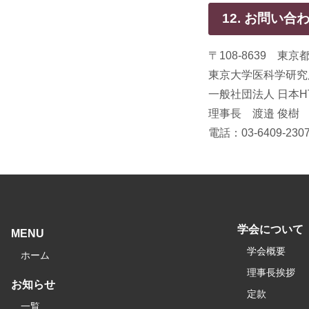
12. お問い合
〒108-8639 東京
東京大学医科学研究
一般社団法人 日本HT
理事長 渡邉 俊樹
電話：03-6409-2
学会について
MENU
学会概要
ホーム
理事長挨拶
お知らせ
定款
一覧