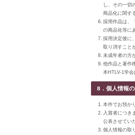
し、その一切の
商品化に関す
採用作品は、「
の商品化等に
採用決定後に
取り消すこと
未成年者の方
他作品と著作
本HTLV-1
8．個人情報
本件でお預か
入賞者につきま
公表させてい
個人情報の取