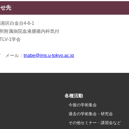
わせ先
都港区白金台4-6-1
所附属病院血液腫瘍内科気付
LV-1学会
307 メール：
tnabe@ims.u-tokyo.ac.jp
各種活動
今後の学術集会
過去の学術集会・研究会
その他セミナー・講習会など