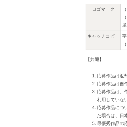
ロゴマーク
（
（
単
キャッチコピー
字
（
【共通】
応募作品は返
応募作品は自
応募作品は、
利用していな
応募作品につ
た場合は、日本
最優秀作品の応