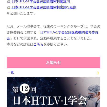
日本HTLV-1学会登録医療機関制度規則
日本HTLV-1学会登録医療機関制度施行細則
を公開いたします。
なお、メール理事会で、従来のワーキンググループは、学会の
診療委員会に属する「
日本HTLV-1学会登録医療機関選考委員
会
」として承認され、活動を継続することとなりました。
委員などの詳細は
こちら
を参照ください。
お知らせ
一覧