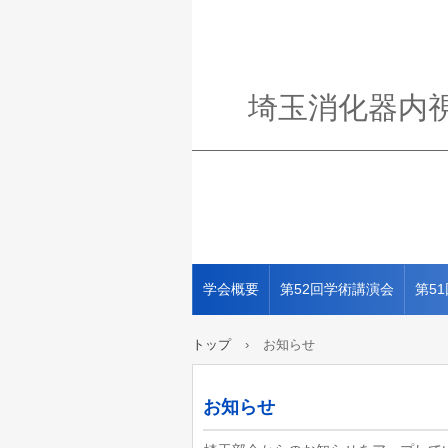
埼玉消化器内
学会概要
第52回学術講演会
第5
トップ
›
お知らせ
お知らせ