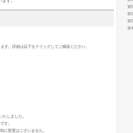
います。
第
第
第
第
します。詳細は以下をクリックしてご確認ください。
。
更いたしました。
 です。
体制に変更はございません。