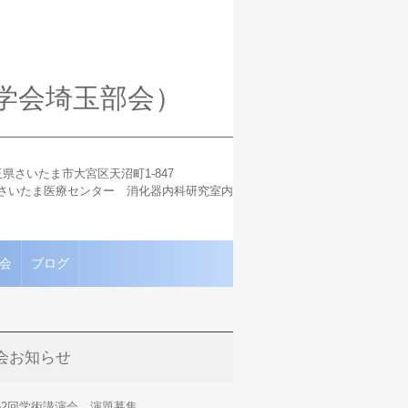
学会埼玉部会）
 埼玉県さいたま市大宮区天沼町1-847
さいたま医療センター 消化器内科研究室内
会
ブログ
会お知らせ
52回学術講演会 演題募集