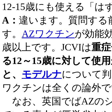
12-15歳にも使える「
A：
違います。質問する
す。
AZワクチン
が効能
歳以上です。JCVIは
重症
る
12～15歳に対して使
と、
モデルナ
について判
ワクチンは全くの論外で
なお、英国でばAZの