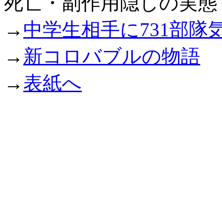
死亡・副作用隠しの実態
→
中学生相手に731部隊
→
新コロバブルの物語
→
表紙へ