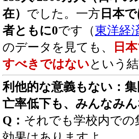
在
）
でした。一方
日本で
者ともに0
です（
東洋経済
のデータを見ても、
日本
すべきではない
という結
利他的な意義もない：集
亡率低下も、みんなみん
Q：
それでも学校内での
効果はありますよ。