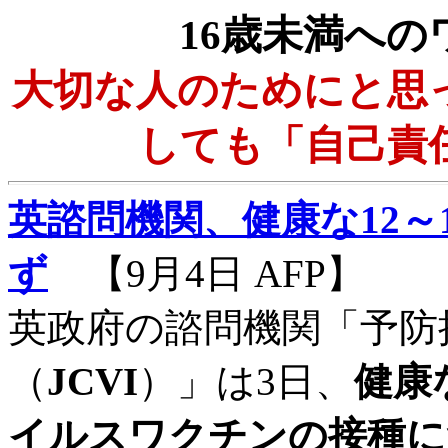
16歳未満へ
大切な人のためにと思
しても「自己責
英諮問機関、健康な12～
ず
【9月4日 AFP】
英政府の諮問機関「予防
（
JCVI
）」は3日、
健康
イルスワクチンの接種に