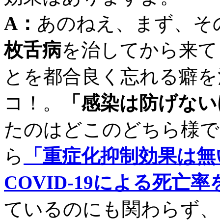
A：
あのねえ、まず、そ
枚舌病
を治してから来て
とを都合良く忘れる癖を
コ！。
「感染は防げない
たのはどこのどちら様で
ら
「重症化抑制効果は無
COVID-19による死亡
ているのにも関わらず、