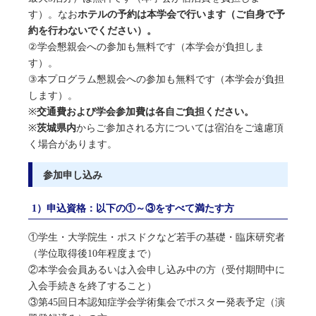
す）。なお
ホテルの予約は本学会で行います（ご自身で予
約を行わないでください）。
②学会懇親会への参加も無料です（本学会が負担しま
す）。
③本プログラム懇親会への参加も無料です（本学会が負担
します）。
※
交通費および学会参加費は各自ご負担ください。
※
茨城県内
からご参加される方については宿泊をご遠慮頂
く場合があります。
参加申し込み
1）申込資格：以下の①～③をすべて満たす方
①学生・大学院生・ポスドクなど若手の基礎・臨床研究者
（学位取得後10年程度まで）
②本学会会員あるいは入会申し込み中の方（受付期間中に
入会手続きを終了すること）
③第45回日本認知症学会学術集会でポスター発表予定（演