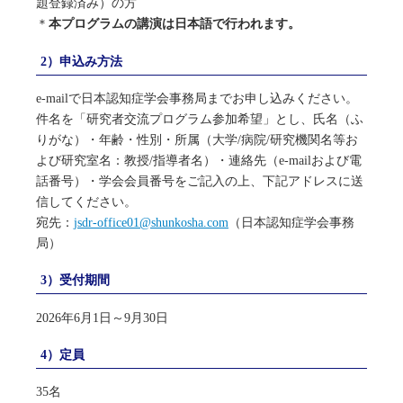
題登録済み）の方
＊
本プログラムの講演は日本語で行われます。
2）申込み方法
e-mailで日本認知症学会事務局までお申し込みください。
件名を「研究者交流プログラム参加希望」とし、氏名（ふ
りがな）・年齢・性別・所属（大学/病院/研究機関名等お
よび研究室名：教授/指導者名）・連絡先（e-mailおよび電
話番号）・学会会員番号をご記入の上、下記アドレスに送
信してください。
宛先：
jsdr-office01@shunkosha.com
（日本認知症学会事務
局）
3）受付期間
2026年6月1日～9月30日
4）定員
35名