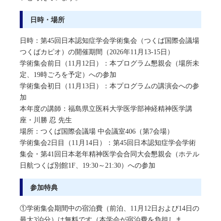
日時・場所
日時：第45回日本認知症学会学術集会（つくば国際会議場
つくばカピオ）の開催期間（2026年11月13-15日）
学術集会前日（11月12日）：本プログラム懇親会（場所未
定、19時ごろを予定）への参加
学術集会初日（11月13日）：本プログラムの講演会への参
加
本年度の講師：福島県立医科大学医学部神経精神医学講
座・川勝 忍 先生
場所：つくば国際会議場 中会議室406（第7会場）
学術集会2日目（11月14日）：第45回日本認知症学会学術
集会・第41回日本老年精神医学会合同大会懇親会（ホテル
日航つくば別館1F、19:30～21:30）への参加
参加特典
①学術集会期間中の宿泊費（前泊、11月12日および14日の
最大3泊分）は無料です（本学会が宿泊費を負担しま