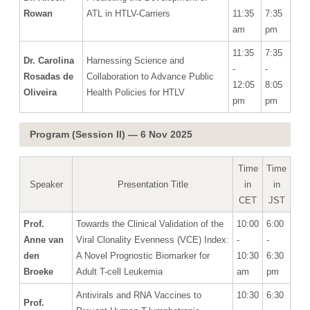
Rowan
ATL in HTLV-Carriers
11:35
7:35
am
pm
11:35
7:35
Dr. Carolina
Harnessing Science and
-
-
Rosadas de
Collaboration to Advance Public
12:05
8:05
Oliveira
Health Policies for HTLV
pm
pm
Program (Session II) — 6 Nov 2025
Time
Time
Speaker
Presentation Title
in
in
CET
JST
Prof.
Towards the Clinical Validation of the
10:00
6:00
Anne van
Viral Clonality Evenness (VCE) Index:
-
-
den
A Novel Prognostic Biomarker for
10:30
6:30
Broeke
Adult T-cell Leukemia
am
pm
Antivirals and RNA Vaccines to
10:30
6:30
Prof.