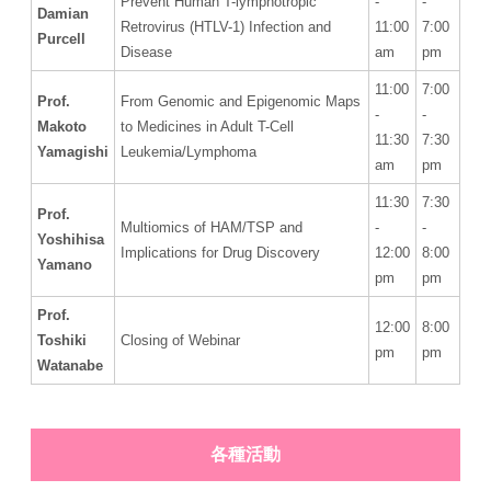
Prevent Human T-lymphotropic
-
-
Damian
Retrovirus (HTLV-1) Infection and
11:00
7:00
Purcell
Disease
am
pm
11:00
7:00
Prof.
From Genomic and Epigenomic Maps
-
-
Makoto
to Medicines in Adult T-Cell
11:30
7:30
Yamagishi
Leukemia/Lymphoma
am
pm
11:30
7:30
Prof.
Multiomics of HAM/TSP and
-
-
Yoshihisa
Implications for Drug Discovery
12:00
8:00
Yamano
pm
pm
Prof.
12:00
8:00
Toshiki
Closing of Webinar
pm
pm
Watanabe
各種活動