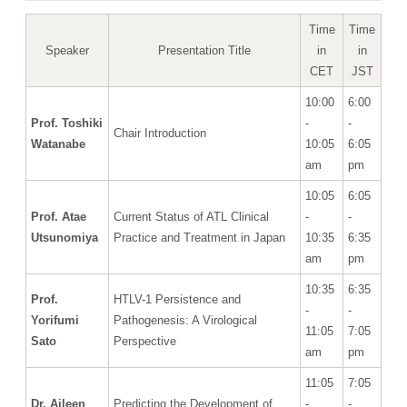
Time
Time
Speaker
Presentation Title
in
in
CET
JST
10:00
6:00
Prof. Toshiki
-
-
Chair Introduction
Watanabe
10:05
6:05
am
pm
10:05
6:05
Prof. Atae
Current Status of ATL Clinical
-
-
Utsunomiya
Practice and Treatment in Japan
10:35
6:35
am
pm
10:35
6:35
Prof.
HTLV-1 Persistence and
-
-
Yorifumi
Pathogenesis: A Virological
11:05
7:05
Sato
Perspective
am
pm
11:05
7:05
Dr. Aileen
Predicting the Development of
-
-