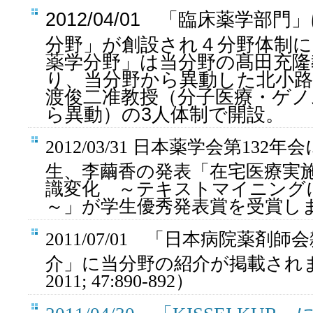
2012/04/01 「臨床薬学部
分野」が創設され４分野体制に
薬学分野」は当分野の髙田充隆
り、当分野から異動した北小
渡俊二准教授（分子医療・ゲノ
ら異動）の3人体制で開設。
2012/03/31 日本薬学会第13
生、李繭香の発表「在宅医療実
識変化 ～テキストマイニング
～」が学生優秀発表賞を受賞し
2011/07/01 「日本病院薬剤
介」に当分野の紹介が掲載され
2011; 47:890-892）