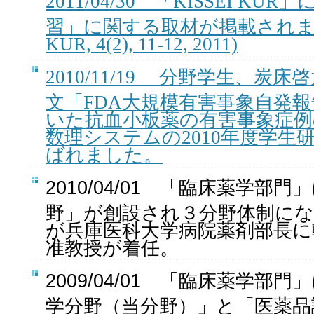
2011/04/30 「KISSEI K
習」に関する取材が掲載されまし
KUR, 4(2), 11-12, 2011)
2010/11/19 分野学生、炭
文「FDA大規模有害事象自発報
いた抗血小板薬の有害事象症例
数理システムの2010年度学生
ばれました。
2010/04/01 「臨床薬学部
野」が創設され３分野体制にな
が兵庫医科大学病院薬剤部長に
准教授が着任。
2009/04/01 「臨床薬学部
学分野（当分野）」と「医薬品