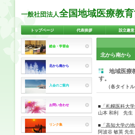
全国地域医療教育
一般社団法人
トップページ
代表挨拶
設立趣意
バナースペース
総会・学習会
北から南から
北から南から
地域医療教
す。
入会のご案内
（各タイトル
お問い合わせ
■
「札幌医科大
山本 和利 先生
■
「高知大学の地
リンク集
阿波谷 敏英 先生