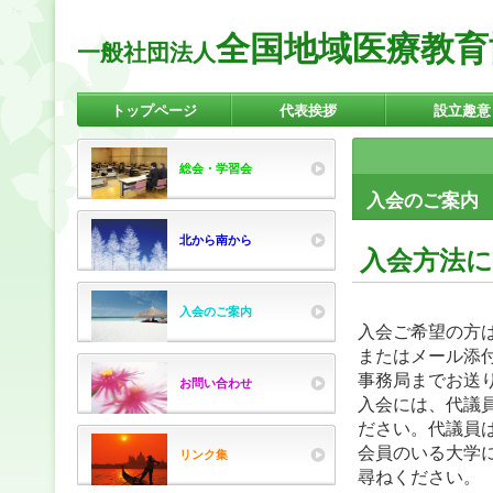
全国地域医療教育
一般社団法人
トップページ
代表挨拶
設立趣意
バナースペース
総会・学習会
入会のご案内
北から南から
入会方法
入会のご案内
入会ご希望の方
またはメール添
事務局までお送
お問い合わせ
入会には、代議
ださい。代議員
会員のいる大学
リンク集
尋ねください。