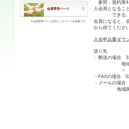
参照：規約第
4
人会員となるこ
会員専用ページ
できる
会員になると、
※会員専用ページはIDとパスワードが必要です。
から得てくださ
入会申込書ダウ
送り先
・郵送の場合 32
地域医療学セ
＜ ＞は
・FAXの場合 028
・メールの場
地域医療学セ