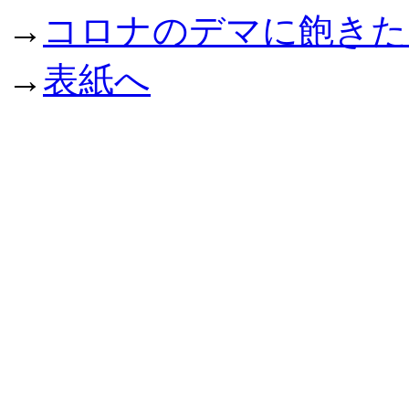
→
コロナのデマに飽きた
→
表紙へ