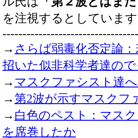
ル氏は
「第２波とはまだ
を注視するとしています
---------------------------------
→
さらば弱毒化否定論：
招いた似非科学者達ので
→
マスクファシスト達へ
→
第2波が示すマスクフ
→
白色のペスト：マスク
を席巻したか