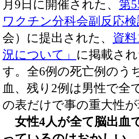
月9日に開催された、
第
ワクチン分科会副反応検
会）に提出された、
資料
況について」
に掲載され
す。全6例の死亡例のう
血
、残り
2例は男性で全
の表だけで事の重大性が
女性4人が全て脳出血
っているのはおかしい
。