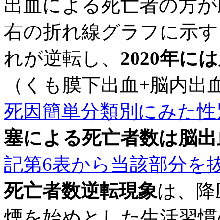
出血による死亡者の方が
右の折れ線グラフに示すよ
れが逆転し、
2020年に
（くも膜下出血+脳内出
死因簡単分類別にみた性
塞による死亡者数は脳出血
記第6表から当該部分を
死亡者数逆転現象
は、降
煙を始めとした生活習慣