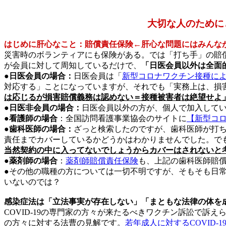
大切な人のために
はじめに肝心なこと：賠償責任保険←肝心な問題にはみんな
災害時のボランティアにも保険がある。では「打ち手」の賠
が会員に対して周知しているだけで、
「日医会員以外は全面
●日医会員の場合：
日医会員は「
新型コロナワクチン接種に
対応する」ことになっていますが、それでも「実務上は、損
は応じるが損害賠償義務は認めない＝接種被害者は絶望せよ
●日医非会員の場合：
日医会員以外の方が、個人で加入して
●看護師の場合
：全国訪問看護事業協会のサイトに
【新型コ
●歯科医師の場合：
ざっと検索したのですが、歯科医師が打
責任までカバーしているかどうかはわかりませんでした。で
当然契約の中に入ってないでしょうからカバーはされないと
●
薬剤師の場合
：
薬剤師賠償責任保険
も、上記の歯科医師賠
●その他の職種の方については一切不明ですが、そもそも日
いないのでは？
感染症法は「立法事実が存在しない」「まともな法律の体を
COVID-19の専門家の方々が来たるべきワクチン訴訟で訴
の方々に対する法曹の見解です。
若年成人に対するCOVID-