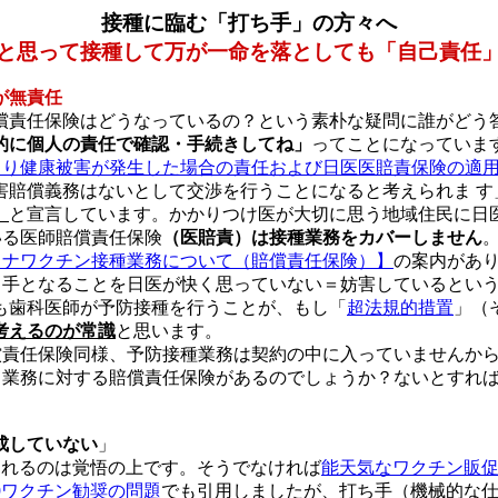
接種に臨む「打ち手」の方々へ
と思って接種して万が一命を落としても「自己責任
が無責任
償責任保険はどうなっているの？という素朴な疑問に誰がどう
的に個人の責任で確認・手続きしてね」
ってことになっていま
より健康被害が発生した場合の責任および日医医賠責保険の適
害賠償義務はないとして交渉を行うことになると考えられま す
」
と宣言しています。かかりつけ医が大切に思う地域住民に日
いる医師賠償責任保険
（医賠責）は接種業務をカバーしません
ロナワクチン接種業務について（賠償責任保険）】
の案内があ
ち手となることを日医が快く思っていない＝妨害しているとい
も歯科医師が予防接種を行うことが、もし「
超法規的措置
」（
考えるのが常識
と思います。
償責任保険同様、予防接種業務は契約の中に入っていませんか
常業務に対する賠償責任保険があるのでしょうか？ないとすれ
成していない
」
えられるのは覚悟の上です。そうでなければ
能天気なワクチン販
19ワクチン勧奨の問題
でも引用しましたが、打ち手（機械的な