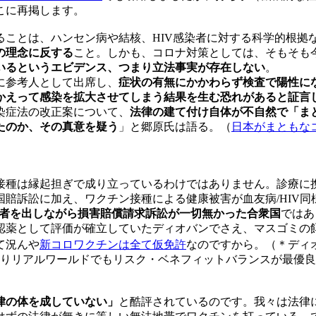
こに再掲します。
ことは、ハンセン病や結核、HIV感染者に対する科学的根拠
の理念に反する
こと。しかも、コロナ対策としては、そもそも
いるというエビデンス、つまり立法事実が存在しない
。
に参考人として出席し、
症状の有無にかかわらず検査で陽性に
かえって感染を拡大させてしまう結果を生む恐れがあると証言
染症法の改正案について、
法律の建て付け自体が不自然で「ま
たのか、その真意を疑う
」と郷原氏は語る。（
日本がまともな
接種は縁起担ぎで成り立っているわけではありません。診療に携
賠訴訟に加え、ワクチン接種による健康被害が血友病/HIV
康被害者を出しながら損害賠償請求訴訟が一切無かった合衆国
ではあ
認薬として評価が確立していたディオバンでさえ、マスゴミの
て況んや
新コロワクチンは全て仮免許
なのですから。（＊ディオ
りリアルワールドでもリスク・ベネフィットバランスが最優良
律の体を成していない」
と酷評されているのです。我々は法律