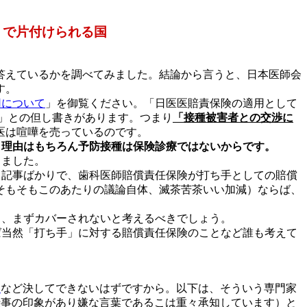
」で片付けられる国
答えているかを調べてみました。結論から言うと、日本医師会
す。
用について
」を御覧ください。「日医医賠責保険の適用として
」との但し書きがあります。つまり
「接種被害者との交渉に
医は喧嘩を売っているのです。
。
理由はもちろん予防接種は保険診療ではないからです。
りました。
う記事ばかりで、歯科医師賠償責任保険が打ち手としての賠償
そもそもこのあたりの議論自体、滅茶苦茶いい加減）ならば、
ら、まずカバーされないと考えるべきでしょう。
ば当然「打ち手」に対する賠償責任保険のことなど誰も考えて
促
など決してできないはずですから。以下は、そういう専門家
仕事の印象があり嫌な言葉であるこは重々承知しています）と