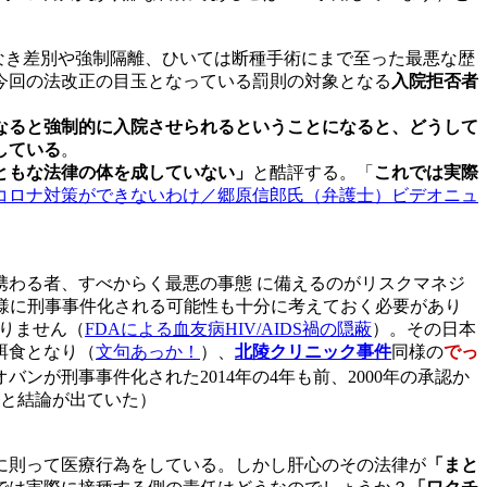
なき差別や強制隔離、ひいては断種手術にまで至った最悪な歴
今回の法改正の目玉となっている罰則の対象となる
入院拒否者
なると強制的に入院させられるということになると、どうして
している
。
ともな法律の体を成していない」
と酷評する。「
これでは実際
コロナ対策ができないわけ／郷原信郎氏（弁護士）ビデオニュ
わる者、すべからく最悪の事態 に備えるのがリスクマネジ
同様に刑事事件化される可能性も十分に考えておく必要があり
りません（
FDAによる
血友病HIV/AIDS禍
の隠蔽
）。その日本
餌食となり
（
文句あっか！
）、
北陵クリニック事件
同様の
でっ
バンが刑事事件化された2014年の4年も前、2000年の承認か
と結論が出ていた）
に則って医療行為をしている。しかし肝心のその法律が
「まと