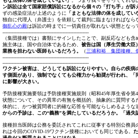
もな法律の体を成していない」
。つまり我々を守ってくれる
ン訴訟は全て国家賠償訴訟になるから個々の「打ち手」が訴
ずの感染症法が上述のように
「まともな法律の体を成してい
独自に代理人（弁護士）を依頼して裁判に臨まなければなら
御乱心の殿
は訴訟の時までに一切責任が取れない状態となっ
--------------------------------------------------------
（集団接種では）書類にサインしたことで、副反応なども含
施主体は、国や自治体であるため、
被告は国（厚生労働大臣
業務を担わない医師もいるだろう。
（
三浦和裕 集団接種、個別
--------------------------------------------------------
--------------------------------------------------------
ワクチン被害は、どうしても訴訟になりやすい。自らの疾病の
す側面があり、強制でなくても公権力から勧奨が行われ、「
に影響が大きい。
予防接種実施要領は予防接種実施規則（昭和45年厚生省令第4
状態について、その異常の有無を概括的、抽象的に質問する
体的に、かつ被質問者に的確な応答を可能ならしめるような
からの予診は、この“義務”を満たしているだろうか。「過失
接種担当医師は公務を委託されてこれに従事する特別公務員
れは今回のCOVID-19ワクチン接種においても同じである。
過失だと断罪されることにはなる。