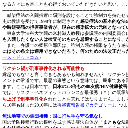
なる方々にも是非とも心得ておいていただきたいと思い、こ
-----------------------------------------------------------------------------
感染症法の入院措置に罰則を設けることで強制力を持たせる
史の教訓を受けて1998年に制定された
感染症法の基本的な法
や時短要請の拒否事業者が、現在の感染拡大の元凶となって
東京大学法科大学院の米村滋人教授は参議院の内閣委員会
も入院したくない人は検査そのものを忌避することになり、
また、弁護士の郷原信郎氏は、強制入院の権限をうたう感
にはその条文は適用できないだろう。何のための法改正だっ
ース・ドットコム
）
-----------------------------------------------------------------------------
ワクチン禍が刑事事件化される可能性も
縁起でもないと言う向きもあるかも知れませんが、ワクチン
メントの常道です。最悪の事態という意味では、民事である国
ます。ここは日本です。
日本の2.3倍もの血友病/HIV健
では、リスク・ベネフィットバランスが最優秀（＊）の既承
ち上げで
刑事事件化
されたことを忘れてはなりません。まし
ら10年も経った2010年には
再審査報告書でカテゴリー1
。つま
無法地帯での集団接種
：
国に打ち手を守る気なし
国の予防接種行政の根幹を成す感染症法自体が
「まともな法