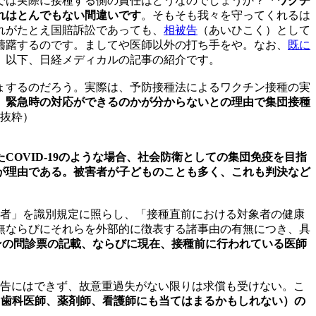
では実際に接種する側の責任はどうなのでしょうか？
「ワクチ
れはとんでもない間違いです
。そもそも我々を守ってくれるは
れがたとえ国賠訴訟であっても、
相被告
（あいひこく）として
躊躇するのです。ましてや医師以外の打ち手をや。なお、
既に
。以下、日経メディカルの記事の紹介です。
ょするのだろう。実際は、予防接種法によるワクチン接種の実
。緊急時の対応ができるのかが分からないとの理由で集団接種
抜粋）
OVID-19のような場合、社会防衛としての集団免疫を目指
が理由である。被害者が子どものことも多く、これも判決など
禁忌者」を識別規定に照らし、「接種直前における対象者の健康
無ならびにそれらを外部的に徴表する諸事由の有無につき、具
クチンの問診票の記載、ならびに現在、接種前に行われている医師
被告にはできず、故意重過失がない限りは求償も受けない。こ
（歯科医師、薬剤師、看護師にも当てはまるかもしれない）の