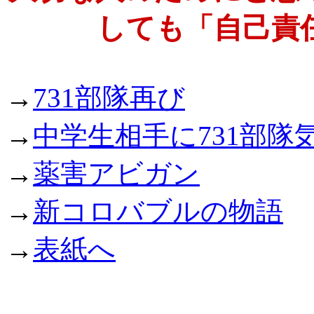
しても「自己責
→
731部隊再び
→
中学生相手に731部隊
→
薬害アビガン
→
新コロバブルの物語
→
表紙へ