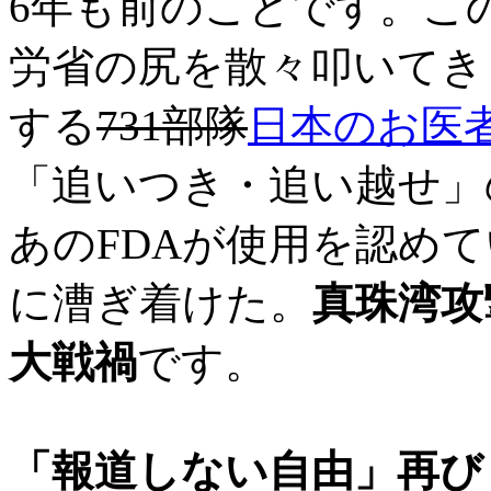
6年も前のことです。こ
労省の尻を散々叩いてき
する
731部隊
日本のお医
「追いつき・追い越せ」
あのFDAが使用を認め
に漕ぎ着けた。
真珠湾攻
大戦禍
です。
「報道しない自由」再び