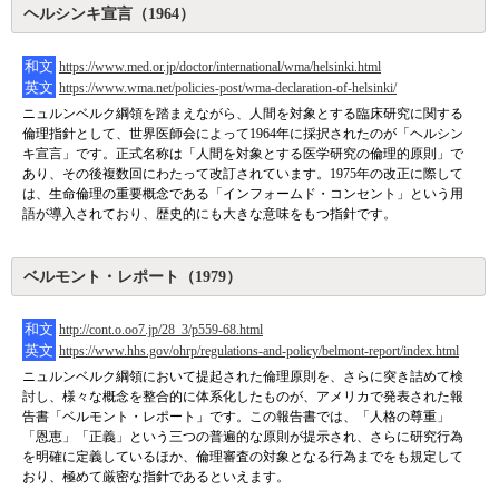
ヘルシンキ宣言（1964）
和文
https://www.med.or.jp/doctor/international/wma/helsinki.html
英文
https://www.wma.net/policies-post/wma-declaration-of-helsinki/
ニュルンベルク綱領を踏まえながら、人間を対象とする臨床研究に関する
倫理指針として、世界医師会によって1964年に採択されたのが「ヘルシン
キ宣言」です。正式名称は「人間を対象とする医学研究の倫理的原則」で
あり、その後複数回にわたって改訂されています。1975年の改正に際して
は、生命倫理の重要概念である「インフォームド・コンセント」という用
語が導入されており、歴史的にも大きな意味をもつ指針です。
ベルモント・レポート（1979）
和文
http://cont.o.oo7.jp/28_3/p559-68.html
英文
https://www.hhs.gov/ohrp/regulations-and-policy/belmont-report/index.html
ニュルンベルク綱領において提起された倫理原則を、さらに突き詰めて検
討し、様々な概念を整合的に体系化したものが、アメリカで発表された報
告書「ベルモント・レポート」です。この報告書では、「人格の尊重」
「恩恵」「正義」という三つの普遍的な原則が提示され、さらに研究行為
を明確に定義しているほか、倫理審査の対象となる行為までをも規定して
おり、極めて厳密な指針であるといえます。