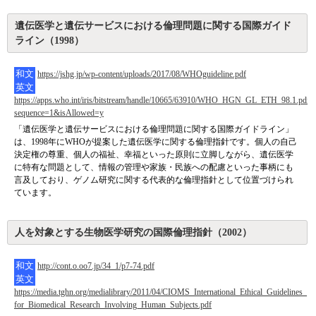
遺伝医学と遺伝サービスにおける倫理問題に関する国際ガイド
ライン（1998）
和文
https://jshg.jp/wp-content/uploads/2017/08/WHOguideline.pdf
英文
https://apps.who.int/iris/bitstream/handle/10665/63910/WHO_HGN_GL_ETH_98.1.pdf?
sequence=1&isAllowed=y
「遺伝医学と遺伝サービスにおける倫理問題に関する国際ガイドライン」
は、1998年にWHOが提案した遺伝医学に関する倫理指針です。個人の自己
決定権の尊重、個人の福祉、幸福といった原則に立脚しながら、遺伝医学
に特有な問題として、情報の管理や家族・民族への配慮といった事柄にも
言及しており、ゲノム研究に関する代表的な倫理指針として位置づけられ
ています。
人を対象とする生物医学研究の国際倫理指針（2002）
和文
http://cont.o.oo7.jp/34_1/p7-74.pdf
英文
https://media.tghn.org/medialibrary/2011/04/CIOMS_International_Ethical_Guidelines_
for_Biomedical_Research_Involving_Human_Subjects.pdf