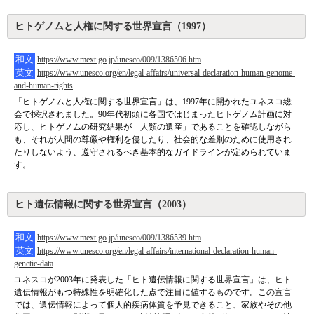
ヒトゲノムと人権に関する世界宣言（1997）
和文
https://www.mext.go.jp/unesco/009/1386506.htm
英文
https://www.unesco.org/en/legal-affairs/universal-declaration-human-genome-
and-human-rights
「ヒトゲノムと人権に関する世界宣言」は、1997年に開かれたユネスコ総
会で採択されました。90年代初頭に各国ではじまったヒトゲノム計画に対
応し、ヒトゲノムの研究結果が「人類の遺産」であることを確認しながら
も、それが人間の尊厳や権利を侵したり、社会的な差別のために使用され
たりしないよう、遵守されるべき基本的なガイドラインが定められていま
す。
ヒト遺伝情報に関する世界宣言（2003）
和文
https://www.mext.go.jp/unesco/009/1386539.htm
英文
https://www.unesco.org/en/legal-affairs/international-declaration-human-
genetic-data
ユネスコが2003年に発表した「ヒト遺伝情報に関する世界宣言」は、ヒト
遺伝情報がもつ特殊性を明確化した点で注目に値するものです。この宣言
では、遺伝情報によって個人的疾病体質を予見できること、家族やその他