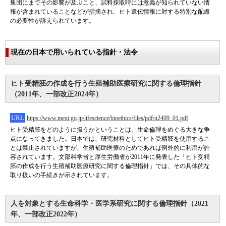
集団にまでその影響が及ぶこと、試料採取時には意義が知られていない情
報が含まれていることなどが指摘され、ヒト遺伝情報に対する特別な配慮
の必要性が訴えられています。
現在の日本で用いられている指針・法令
ヒト受精胚の作成を行う生殖補助医療研究に関する倫理指針
（2011年、一部改正2024年）
URL
https://www.mext.go.jp/lifescience/bioethics/files/pdf/n2409_01.pdf
ヒト受精胚をどのように扱うかということは、生命倫理をめぐる大きな争
点になってきました。日本では、研究材料としてヒト受精胚を使用するこ
とは禁止されていますが、生殖補助医療のためであれば例外的に利用が許
容されています。文部科学省と厚生労働省が2011年に発表した「ヒト受精
胚の作成を行う生殖補助医療研究に関する倫理指針」では、その具体的な
取り扱いの手続きが示されています。
人を対象とする生命科学・医学系研究に関する倫理指針（2021
年、一部改正2022年）