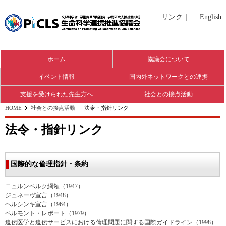
リンク
｜
English
ホーム
協議会について
イベント情報
国内外ネットワークとの連携
支援を受けられた先生方へ
社会との接点活動
HOME
社会との接点活動
法令・指針リンク
法令・指針リンク
国際的な倫理指針・条約
ニュルンベルク綱領（1947）
ジュネーヴ宣言（1948）
ヘルシンキ宣言（1964）
ベルモント・レポート（1979）
遺伝医学と遺伝サービスにおける倫理問題に関する国際ガイドライン（1998）