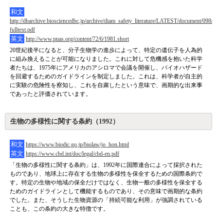
和文
http://dbarchive.biosciencedbc.jp/archive/diam_safety_literature/LATEST/document/098/0
fulltext.pdf
英文
http://www.pnas.org/content/72/6/1981.short
20世紀後半になると、分子生物学の進歩によって、特定の遺伝子を人為的
に組み換えることが可能になりました。これに対して危機感を抱いた科学
者たちは、1975年にアメリカのアシロマで会議を開催し、バイオハザード
を回避するためのガイドラインを制定しました。これは、科学者が自主的
に実験の危険性を察知し、これを自粛したという意味で、画期的な出来事
であったと評価されています。
生物の多様性に関する条約（1992）
和文
https://www.biodic.go.jp/biolaw/jo_hon.html
英文
https://www.cbd.int/doc/legal/cbd-en.pdf
「生物の多様性に関する条約」は、1992年に国際連合によって採択された
ものであり、地球上に存在する生物の多様性を保全するための国際条約で
す。特定の生物や地域の保全だけではなく、生物一般の多様性を保全する
ためのガイドラインとして機能するものであり、その意味で画期的な条約
でした。また、そうした生物資源の「持続可能な利用」が強調されている
ことも、この条約の大きな特徴です。