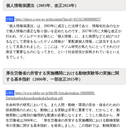
個人情報保護法（2003年、改正2024年）
URL
https://elaws.e-gov.go.jp/document?lawid=415AC0000000057
「個人情報保護法」は、2003年に成立した法律であり、情報化社会のなか
で個人情報の適正な取り扱いを定めたものです。2017年5月に大幅な改正が
行われ、ゲノムデータが新たに「個人情報」に、また病歴などと結びつけ
るなどして意味をもったゲノム情報が「要配慮個人情報」に該当するもの
として見直されました。ここには、ゲノム研究が私たちにとってそれだけ
身近で重要なものになってきた、という社会状況が反映されているといえ
るでしょう。
厚生労働省の所管する実施機関における動物実験等の実施に関
する基本指針（2006年、一部改正2015年）
URL
https://www.mhlw.go.jp/file/06-Seisakujouhou-10600000-
Daijinkanboukouseikagakuka/honbun.pdf
生命科学の研究においても、また人間・動物・環境の安全・保全のための
技術開発のためにも、動物による実験は非常に重要です。だからこそ、動
物実験には格別の倫理的な配慮が必要になります。こうした観点から、厚
生労働省は2006年に、「厚生労働省の所管する実施機関における動物実験
等の実施に関する基本指針」を発表しました。この指針では、動物実験の