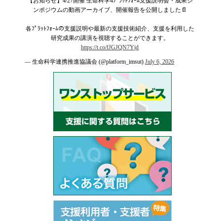
【お知らせ】4/27開催 生命科学4ﾌﾟﾗｯﾄﾌｫｰﾑ支援説明会・成果シ
ンポジウムの動画アーカイブ、開催報告を公開しました📄
各ﾌﾟﾗｯﾄﾌｫｰﾑの支援説明や最新の支援技術紹介、支援を利用した
研究成果の講演を視聴することができます。
https://t.co/fJGJQN7Yjd
— 生命科学連携推進協議会 (@platform_imsut)
July 6, 2026