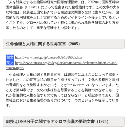
「人を対象とする生物医学研究の国際倫理指針」は、2002年に国際医科学
団体協議会（CIOMS）によって提案された倫理指針です。この文章の大き
な特徴は、発展途上国で起きている感染症の問題を念頭に置きながら、国
際的な共同研究を正しく実施するためのガイドラインを提示しているとい
うことです。グローバル化していく時代に求められる医学研究のあり方を
示したものとして、重要な意味をもつ指針です。
生命倫理と人権に関する世界宣言（2005）
和文
https://www.mext.go.jp/unesco/009/1386605.htm
英文
https://www.unesco.org/en/legal-affairs/universal-declaration-bioethics-and-
human-rights
「生命倫理と人権に関する世界宣言」は2005年にユネスコによって採択さ
れました。この宣言は15の項目から成り立っており、文化の多様性と原則
の普遍性をどう整理するかということが一つのテーマになっています。た
とえば第14章では、文化の多様性を尊重することを義務づけながらも、そ
れが普遍的な人権を侵すものであってはならない、と明記されており、国
際社会における生命倫理のあり方について一つのビジョンを提示していま
す。
組換えDNA分子に関するアシロマ会議の要約文書（1975）