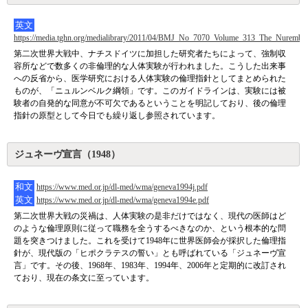
英文
https://media.tghn.org/medialibrary/2011/04/BMJ_No_7070_Volume_313_The_Nurembe
第二次世界大戦中、ナチスドイツに加担した研究者たちによって、強制収
容所などで数多くの非倫理的な人体実験が行われました。こうした出来事
への反省から、医学研究における人体実験の倫理指針としてまとめられた
ものが、「ニュルンベルク綱領」です。このガイドラインは、実験には被
験者の自発的な同意が不可欠であるということを明記しており、後の倫理
指針の原型として今日でも繰り返し参照されています。
ジュネーヴ宣言（1948）
和文
https://www.med.or.jp/dl-med/wma/geneva1994j.pdf
英文
https://www.med.or.jp/dl-med/wma/geneva1994e.pdf
第二次世界大戦の災禍は、人体実験の是非だけではなく、現代の医師はど
のような倫理原則に従って職務を全うするべきなのか、という根本的な問
題を突きつけました。これを受けて1948年に世界医師会が採択した倫理指
針が、現代版の「ヒポクラテスの誓い」とも呼ばれている「ジュネーヴ宣
言」です。その後、1968年、1983年、1994年、2006年と定期的に改訂され
ており、現在の条文に至っています。