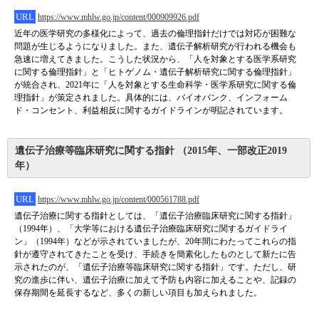
URL
https://www.mhlw.go.jp/content/000909926.pdf
近年の医学研究の多様化によって、過去の倫理指針だけでは対応が困難な
問題が生じるようになりました。また、遺伝子解析研究が行われる機会も
急速に増えてきました。こうした状況から、「人を対象とする医学系研究
に関する倫理指針」と「ヒトゲノム・遺伝子解析研究に関する倫理指針」
が統合され、2021年に「人を対象とする生命科学・医学系研究に関する倫
理指針」が策定されました。具体的には、バイオバンク、インフォーム
ド・コンセント、利益相反に関するガイドラインが明記されています。
遺伝子治療等臨床研究に関する指針 （2015年、一部改正2019
年）
URL
https://www.mhlw.go.jp/content/000561788.pdf
遺伝子治療に関する指針としては、「遺伝子治療臨床研究に関する指針」
（1994年）、「大学等における遺伝子治療臨床研究に関するガイドライ
ン」（1994年）などが示されていましたが、20年間にわたってこれらの指
針が遵守されてきたことを受け、手続きを簡素化したものとして新たに告
示されたのが、「遺伝子治療等臨床研究に関する指針」です。ただし、研
究の進歩に伴い、遺伝子治療に加えて予防も内容に加えることや、記録の
保存期間を延長するなど、多くの新しい項目も加えられました。