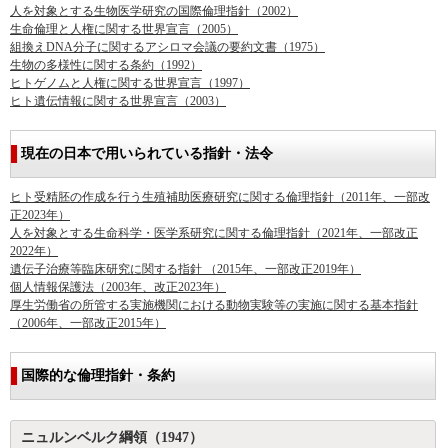
人を対象とする生物医学研究の国際倫理指針（2002）
生命倫理と人権に関する世界宣言（2005）
組換えDNA分子に関するアシロマ会議の要約文書（1975）
生物の多様性に関する条約（1992）
ヒトゲノムと人権に関する世界宣言（1997）
ヒト遺伝情報に関する世界宣言（2003）
現在の日本で用いられている指針・法令
ヒト受精胚の作成を行う生殖補助医療研究に関する倫理指針（2011年、一部改
正2023年）
人を対象とする生命科学・医学系研究に関する倫理指針（2021年、一部改正
2022年）
遺伝子治療等臨床研究に関する指針 （2015年、一部改正2019年）
個人情報保護法（2003年、改正2023年）
厚生労働省の所管する実施機関における動物実験等の実施に関する基本指針
（2006年、一部改正2015年）
国際的な倫理指針・条約
ニュルンベルク綱領（1947）