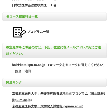
日本法医学会法医検案医 １名
各コース授業科目一覧
プログラム一覧
教室見学をご希望の方は、下記、教室代表メールアドレス宛にご連
絡ください。
hoi★koto.kpu-m.ac.jp （★マークを＠マークに替えてください）
担当 池田
関連リンク
京都府立医科大学：基礎研究医養成活性化プログラム（博士課程）
(kpu-m.ac.jp)
京都府立医科大学：大学院入試情報 (kpu-m.ac.jp)