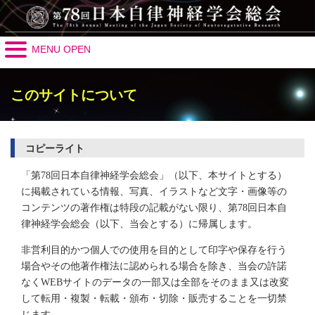
MENU OPEN
このサイトについて
コピーライト
「第78回日本自律神経学会総会」（以下、本サイトとする）
に掲載されている情報、写真、イラストなど文字・画像等の
コンテンツの著作権は特段の記載がない限り、第78回日本自
律神経学会総会（以下、当会とする）に帰属します。
非営利目的かつ個人での使用を目的として印字や保存を行う
場合やその他著作権法に認められる場合を除き、当会の許諾
なくWEBサイトのデータの一部又は全部をそのまま又は改変
して転用・複製・転載・頒布・切除・販売することを一切禁
じます。