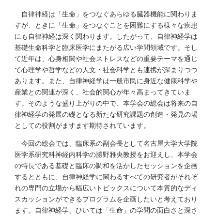
自律神経は「生命」をつなぐあらゆる臓器機能に関わりま
すが、ときに「生命」をつなぐことを困難にする様々な疾患
にも自律神経は深く関わります。したがって、自律神経学は
基礎生命科学と臨床医学にまたがる広い学問領域です。そし
て近年は、心身相関や社会ストレスなどの重要テーマを通じ
て心理学や哲学などの人文・社会科学とも連携が深まりつつ
あります。また、自律神経学は一般市民に身近な健康科学や
産業との関連が深く、社会的関心が年々高まってきていま
す。そのような盛り上がりの中で、本学会の総会は将来の自
律神経学の発展の礎となる新たな研究課題の創造・発見の場
としての役割がますます期待されています。
今回の総会では、臨床系の副会長として名古屋大学大学院
医学系研究科神経内科学の勝野雅央教授をお迎えし、本学会
の特長である基礎と臨床の調和を活かしたセッションを企画
するとともに、自律神経学に関わるすべての研究者がそれぞ
れの専門の立場から幅広いトピックスについて本質的なディ
スカッションができるプログラムを企画したいと考えており
ます。自律神経学、ひいては「生命」の学問の面白さと深さ