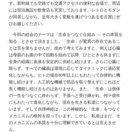
す。新幹線でも空路でも交通アクセスの便利な会場で、周辺
には宿泊施設や飲食店も充実しております。レトロとモダン
が同居しながら、近年大きく変貌を遂げつつある名古屋にぜ
ひお越しください。
今回の総会のテーマは「生命をつなぐ仕組み ― その本質を
知る」とさせて頂きました。「生命」が驚異の存在であるこ
とは言を俟ちませんが、改めて考えてみますと、例えば心臓
は母親のお腹の中で拍動を始めて以降、ひとときも休まずに
全身の組織に血液を安定的に供給し続けます。さらに心臓に
限らず、すべての臓器は環境に応じてダイナミックに適応変
化しながらも、ヒトの場合80年以上にもわたって自律的に機
能し続けます。人工的な機械で部品を取り替えずにこれほど
長く機能し続けるものはありません。また、「生命」は個体
の一生をつなぐに終わらず、子孫へと受け継がれ、何十億年
にもわたって進化しながら、現在を生きる私達につながって
います。そして自律神経は、この神秘的な「生命」をつなぐ
メカニズムの根幹を担っています。しかし、私達はまだ、そ
のメカニズムの本質を十分に理解できているとは言えませ
ん。