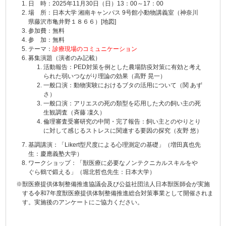
日 時：2025年11月30日（日）13：00～17：00
場 所：日本大学 湘南キャンパス 9号館小動物講義室（神奈川
県藤沢市亀井野１８６６）[
地図
]
参加費：無料
参 加：無料
テーマ：
診療現場のコミュニケーション
募集演題（演者のみ記載）
活動報告：PED対策を例とした農場防疫対策に有効と考え
られた弱いつながり理論の効果（高野 晃一）
一般口演：動物実験におけるブタの活用について（関 あず
さ）
一般口演：アリエスの死の類型を応用した犬の飼い主の死
生観調査（斉藤 凜久）
倫理審査受審研究の中間・完了報告：飼い主とのやりとり
に対して感じるストレスに関連する要因の探究（友野 悠）
基調講演：「Likert型尺度による心理測定の基礎」（増田真也先
生：慶應義塾大学）
ワークショップ：「獣医療に必要なノンテクニカルスキルをや
ぐら鶴で鍛える」（堀北哲也先生：日本大学）
※獣医療提供体制整備推進協議会及び公益社団法人日本獣医師会が実施
する令和7年度獣医療提供体制整備推進総合対策事業として開催されま
す。実施後のアンケートにご協力ください。