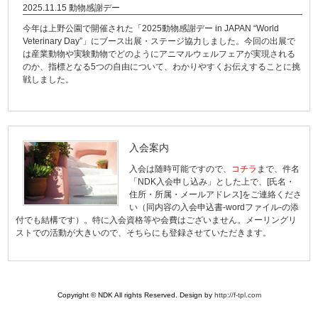
2025.11.15 動物感謝デー
今年は上野公園で開催された「
2025動物感謝デー in JAPAN “World
Veterinary Day”
」にブース出展・ステージ協力しました。今回の出展で
は産業動物や実験動物でどのようにアニマルウェルフェアが実現される
のか、指標となる5つの自由について、わかりやすくお伝えすることに挑
戦しました。
入会案内
入会は随時可能ですので、
コチラ
まで、件名
「NDK入会申し込み」とした上で、[氏名・
住所・所属・メールアドレス]をご連絡くださ
い（同内容の入会申込書-
wordファイル
-の添
付でも結構です）。特に入会資格等や会費はございません。メーリングリ
ストでの活動が大きいので、そちらにも登録させていただきます。
Copyright © NDK All rights Reserved. Design by
http://f-tpl.com