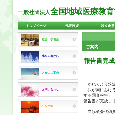
全国地域医療教育
一般社団法人
トップページ
代表挨拶
設立趣意
バナースペース
総会・学習会
ご案内
北から南から
報告書完
入会のご案内
かねてより筑波
「我が国におけ
お問い合わせ
する調査報告」
報告書が完成し
リンク集
当協議会代議員