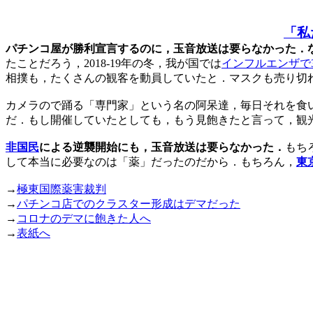
「私
パチンコ屋が勝利宣言するのに，玉音放送は要らなかった．
たことだろう，2018-19年の冬，我が国では
インフルエンザで3
相撲も，たくさんの観客を動員していたと．マスクも売り切
カメラので踊る「専門家」という名の阿呆達，毎日それを食
だ．もし開催していたとしても，もう見飽きたと言って，観
非国民
による逆襲開始にも，玉音放送は要らなかった．
もち
して本当に必要なのは「薬」だったのだから．もちろん，
東京
→
極東国際薬害裁判
→
パチンコ店でのクラスター形成はデマだった
→
コロナのデマに飽きた人へ
→
表紙へ