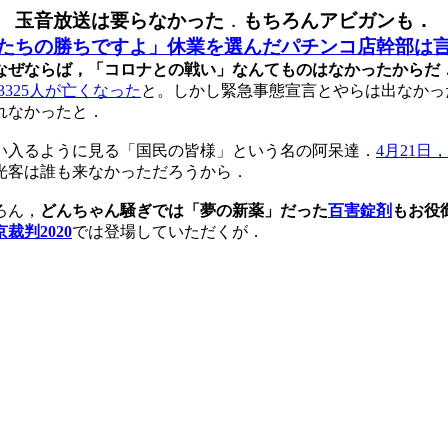
玉音放送は要らなかった
．
もちろんアビガンも．
たちの勝ちですよ」休業を選んだパチンコ店幹部は
なぜならば，「コロナとの戦い」なんてものはなかったからだ
325人が亡くなった
と。しかし緊急事態宣言とやらは出なかっ
れなかったと．
い入るように見る「国民の皆様」という名の阿呆達．
4月21日
光客は誰も来なかっただろうから．
ろん，
どんちゃん騒ぎでは「夢の新薬」だった
百害錠剤
もお役
裁判2020
では登場していただくが．