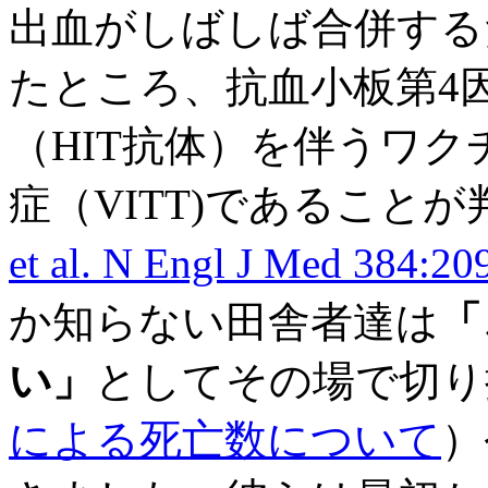
出血がしばしば合併する
たところ、抗血小板第4
（HIT抗体）を伴うワ
症（VITT)であること
et al. N Engl J Med 384:2
か知らない田舎者達は
「
い」
としてその場で切り
による死亡数について
）