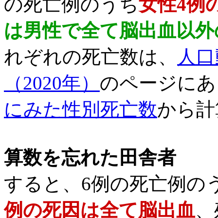
の死亡例のうち
女性
4例
は男性で全て脳出血以外
れぞれの死亡数は、
人口
（2020年）
のページにあ
にみた性別死亡数
から計
算数を忘れた田舎者
すると、6例の死亡例の
例
の死因は全て脳出血
、