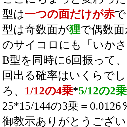
型は
一つの面だけが赤
で
型は奇数面が
狸
で偶数面
のサイコロにも「いかさ
B型を同時に6回振って、
回出る確率はいくらでし
ろ、
1/12の4乗
*
5/12の2乗
25*15/144の3乗＝0.
御教示ありがとうござい