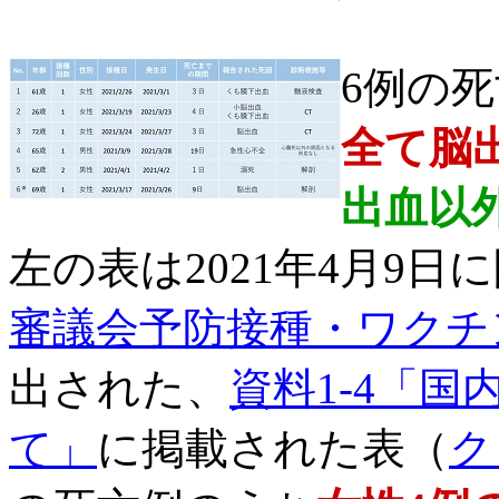
6例の
全て脳
出血以
左の表は2021年4月9日
審議会予防接種・ワクチ
出された、
資料1-4「
て」
に掲載された表（
ク