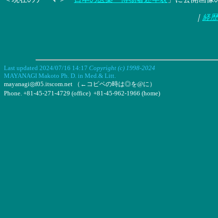
｜
経歴
Last updated 2024/07/16 14:17
Copyright (c) 1998-2024
MAYANAGI Makoto Ph. D. in Med.& Litt.
mayanagi◎f05.itscom.net （←コピペの時は◎を@に）
Phone. +81-45-271-4729 (office) +81-45-962-1966 (home)