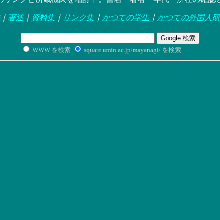
｜
著述
｜
資料集
｜
リンク集
｜
かつての学生
｜
かつての外国人研
WWW を検索
square.umin.ac.jp/mayanagi/ を検索