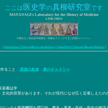
医史学
真柳研究室
ここは
の
です
MAYANAGI's Laboratory for the History of Medicine
LINK FREE
中国出土二世紀前半画像石＜画像をクリックすると説明のページへ＞
|
Traditional Chinese(Big5code)Edition
|
Simplified Chinese(GBcode)Edition
|
を作ること
異国の飲食
妻のギャラリー
医薬書誌学
文化的背景があります。それが現代になぜ広く定着しえたの
のリンクと所蔵機関を増訂中。書名・著者・年代・所在の確認