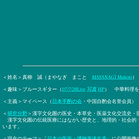
＜姓名＞真柳 誠（まやなぎ まこと
MAYANAGI Makoto
）
＜趣味＞ブルースギター（
07/7/28Live
写真
HP
） 中華料理
＜主義＞マイペース（
日本手酌の会
・中国自酌会名誉会員）
＜
研究分野
＞漢字文化圏の医史・本草史・医薬文化交流史・
漢字文化圏の伝統医療にはながい歴史と、地理的・社会的・
います。
＜現在のテーマ＞「
日本の医薬・博物著述年表
」に公開画像