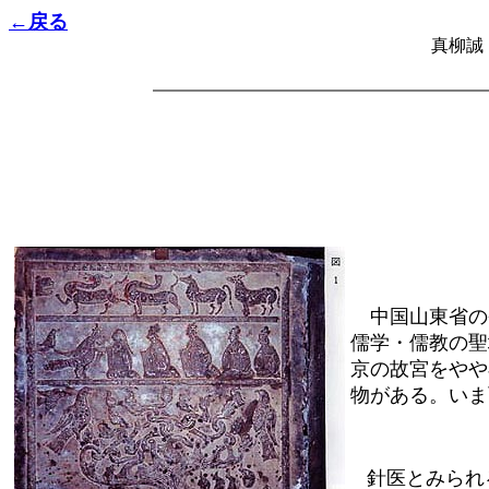
←戻る
真柳誠
中国山東省の
儒学・儒教の聖
京の故宮をやや
物がある。いま
針医とみられ