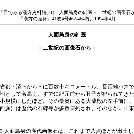
「目でみる漢方史料館(71) 人面鳥身の針医－二世紀の画像石
『漢方の臨床』41巻4号462-464頁、1994年4月
人面鳥身の針医
－二世紀の画像石から－
省都・済南から南に百数十キロメートル、長距離バスで
地として名高く、すでに紀元前から孔子が祀られてき
小規模にしたほど。その最奥にある大成殿の左手前に
西廡には歴代の石碑等が多数陳列され、そのなかに山
る人面鳥身の漢代画像石は、これまで八点ほどが出土し