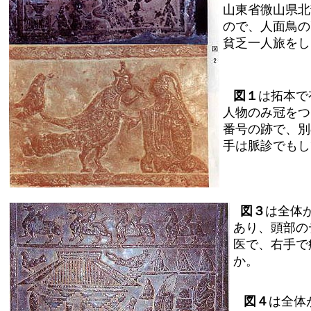
山東省微山県北
ので、人面鳥の
貧乏一人旅をし
図１
は拓本で
人物のみ冠をつ
番号の跡で、別
手は脈診でもし
図３
は全体
あり、頭部の
医で、右手で
か。
図４
は全体