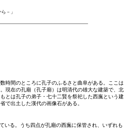
から－」
数時間のところに孔子のふるさと曲阜がある。ここは
た。現在の孔廟（孔子廟）は明清代の雄大な建築で、北
、もとは孔子の弟子・七十二賢を祭祀した西廡という建
東省で出土した漢代の画像石がある。
ている。うち四点が孔廟の西廡に保管され、いずれも