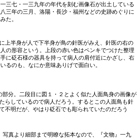
・一三七・一三九年の年代を刻む画像石が出土している
九八三年の三月、洛陽・長沙・福州などの史跡めぐりに
てみた。
端に上半身が人で下半身が鳥の針医がみえ、針医の右の
病人の形容という。上段の赤い色はペンキでつけた整理
左手に砭石様の器具を持って病人の肩付近にかざし、右
ているのも、なにか意味ありげで面白い。
２の部分。二段目に図１・２とよく似た人面鳥身の画像が
たらしているので病人だろう。するとこの人面鳥も針
て不明だが、やはり砭石でも彫られていたのだろう
分。写真より細部まで明瞭な拓本なので、『文物』一九