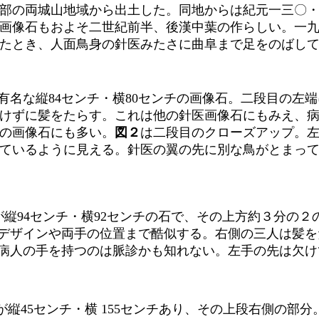
部の両城山地域から出土した。同地からは紀元一三〇
画像石もおよそ二世紀前半、後漢中葉の作らしい。一
たとき、人面鳥身の針医みたさに曲阜まで足をのばし
有名な縦84センチ・横80センチの画像石。二段目の左
けずに髪をたらす。これは他の針医画像石にもみえ、
の画像石にも多い。
図２
は二段目のクローズアップ。
ているように見える。針医の翼の先に別な鳥がとまっ
が縦94センチ・横92センチの石で、その上方約３分の
デザインや両手の位置まで酷似する。右側の三人は髪を
病人の手を持つのは脈診かも知れない。左手の先は欠け
が縦45センチ・横 155センチあり、その上段右側の部