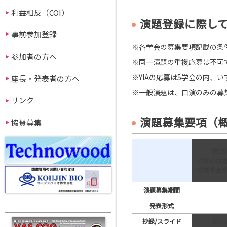
利益相反（COI）
演題登録に際し
事前参加登録
※各学会の募集要項記載の条
参加者の方へ
※同一演題の重複応募は不可
※YIAの応募は5学会の内、
座長・発表者の方へ
※一般演題は、口演のみの募
リンク
演題募集要項（
協賛募集
第25
日本心血
代謝学会
演題募集期間
発表形式
抄録/スライド
日本