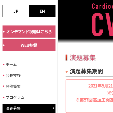
JP
EN
オンデマンド視聴はこちら
WEB抄録
演題募集
ホーム
演題募集期間
会長挨拶
2021年5月
開催概要
※
プログラム
※第57回高血圧関
演題募集