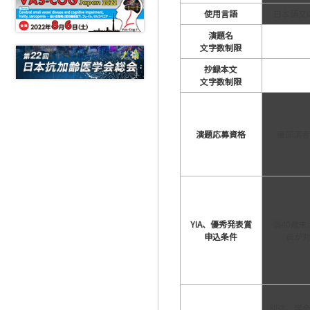
使用言語
日本語又
演題名
文字数制限
抄録本文
文字数制限
演題応募資格
筆頭演者
YIA、優秀発表賞
満40歳
申込条件
員が
別途、学