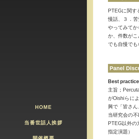
PTEGに関
慢話、３．苦
やってみてか
か、件数がこ
でも自慢でも
Panel Disc
Best pra
主旨；Percutan
がOishi
興で「皆さん
HOME
当研究会の不
当番世話人挨拶
PTEG以外
指定演題）
開催概要