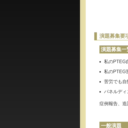
演題募集要
演題募集一
私のPTEG
私のPTEG
苦労でも自
パネルディ
症例報告、造
一般演題