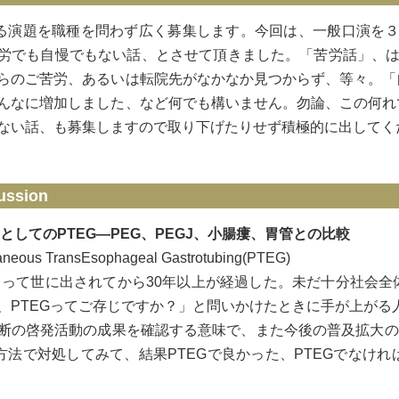
する演題を職種を問わず広く募集します。今回は、一般口演を３
労でも自慢でもない話、とさせて頂きました。「苦労話」、は皆
らのご苦労、あるいは転院先がなかなか見つからず、等々。「
んなに増加しました、など何でも構いません。勿論、この何れ
ない話、も募集しますので取り下げたりせず積極的に出してく
ussion
cticeとしてのPTEG―PEG、PEGJ、小腸瘻、胃管との比較
eous TransEsophageal Gastrotubing(PTEG)
らによって世に出されてから30年以上が経過した。未だ十分社
、PTEGってご存じですか？」と問いかけたときに手が上がる
断の啓発活動の成果を確認する意味で、また今後の普及拡大の
の方法で対処してみて、結果PTEGで良かった、PTEGでな