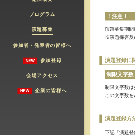
プログラム
！注意！
演題募集期間
演題募集
※演題採否及
参加者・発表者の皆様へ
演題登録に
参加登録
制限文字数
会場アクセス
制限文字数は
企業の皆様へ
この文字数を
演題登録方
下記「演題登