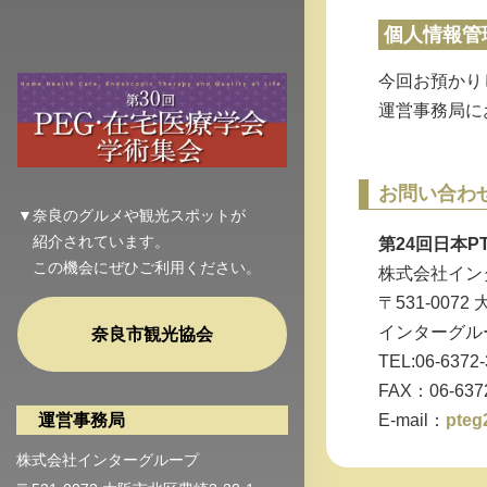
個人情報管
今回お預かり
運営事務局に
お問い合わ
▼奈良のグルメや観光スポットが
紹介されています。
第24回日本P
この機会にぜひご利用ください。
株式会社イン
〒531-0072
インターグル
奈良市観光協会
TEL:06-63
FAX：06-637
運営事務局
E-mail：
pteg
株式会社インターグループ