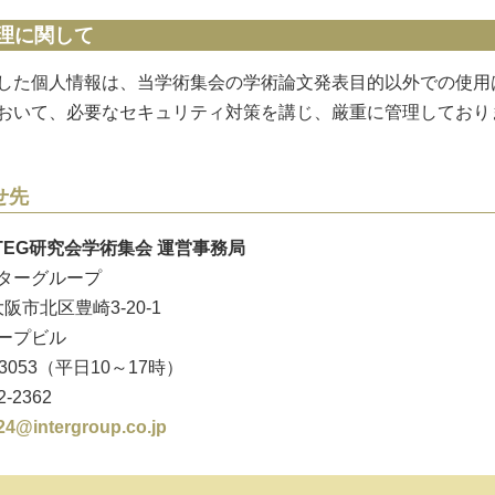
理に関して
した個人情報は、当学術集会の学術論文発表目的以外での使用
おいて、必要なセキュリティ対策を講じ、厳重に管理しており
せ先
TEG研究会学術集会 運営事務局
ターグループ
 大阪市北区豊崎3-20-1
ープビル
72-3053（平日10～17時）
2-2362
24@intergroup.co.jp