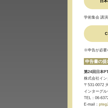
日本
学術集会 講
※申告が必要
申告書の提
第24回日本P
株式会社イン
〒531-0072
インターグル
TEL：06-63
E-mail：
pteg