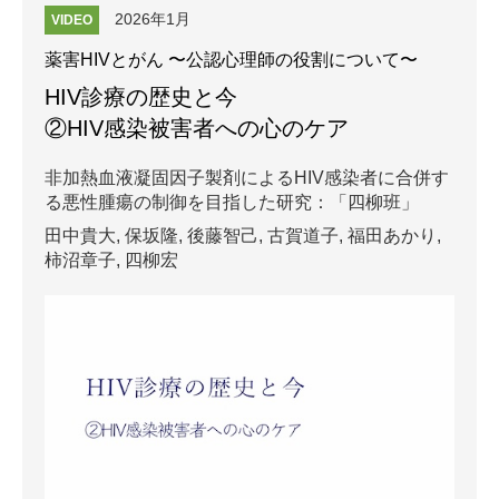
2026年1月
VIDEO
薬害HIVとがん 〜公認心理師の役割について〜
HIV診療の歴史と今
②HIV感染被害者への心のケア
非加熱血液凝固因子製剤によるHIV感染者に合併す
る悪性腫瘍の制御を目指した研究：「四柳班」
田中貴大,
保坂隆,
後藤智己,
古賀道子,
福田あかり,
柿沼章子,
四柳宏