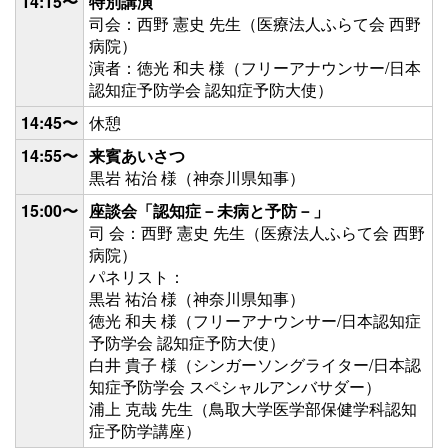
14:15〜
特別講演
司会：西野 憲史 先生（医療法人ふらて会 西野
病院）
演者：徳光 和夫 様（フリーアナウンサー/日本
認知症予防学会 認知症予防大使）
14:45〜
休憩
14:55〜
来賓あいさつ
黒岩 祐治 様（神奈川県知事）
15:00〜
座談会「認知症－未病と予防－」
司 会：西野 憲史 先生（医療法人ふらて会 西野
病院）
パネリスト：
黒岩 祐治 様（神奈川県知事）
徳光 和夫 様（フリーアナウンサー/日本認知症
予防学会 認知症予防大使）
白井 貴子 様（シンガーソングライター/日本認
知症予防学会 スペシャルアンバサダー）
浦上 克哉 先生（鳥取大学医学部保健学科認知
症予防学講座）