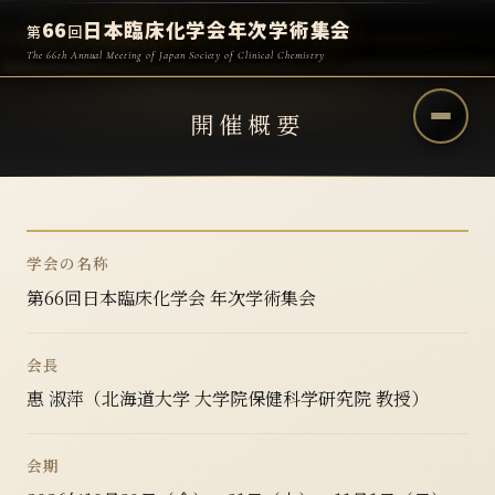
66
日本臨床化学会年次学術集会
第
回
The 66th Annual Meeting of Japan Society of Clinical Chemistry
開催概要
学会の名称
第66回日本臨床化学会 年次学術集会
会長
惠 淑萍（北海道大学 大学院保健科学研究院 教授）
会期