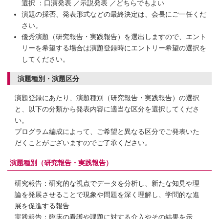
選択 ：口演発表 ／示説発表 ／どちらでもよい
演題の採否、発表形式などの最終決定は、会長にご一任くだ
さい。
優秀演題（研究報告・実践報告）を選出しますので、エント
リーを希望する場合は演題登録時にエントリー希望の選択を
してください。
演題種別・演題区分
演題登録にあたり、演題種別（研究報告・実践報告）の選択
と、以下の分類から発表内容に適当な区分を選択してくださ
い。
プログラム編成によって、ご希望と異なる区分でご発表いた
だくことがございますのでご了承ください。
演題種別（研究報告・実践報告）
研究報告：研究的な視点でデータを分析し、新たな知見や理
論を発展させることで現象や問題を深く理解し、学問的な進
展を促進する報告
実践報告：臨床の看護や課題に対する介入やその結果を示