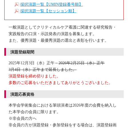
採択演題一覧【UMIN登録番号順】
採択演題一覧【セッション順】
一般演題としてクリティカルケア看護に関連する研究報告・
実践報告の口演・示説発表の演題を募集します。
また、優秀演題・最優秀演題の選出と表彰を行います。
演題登録期間
2025年12月3日（水）正午～
2026年2月25日（水）正午
3月4日（水）正午まで延長しました。
演題登録を締め切りました。
多数のご応募をいただきましてありがとうございました。
演題応募資格
本学会学術集会における筆頭演者は2026年度の会費を納入し
た本学会の会員に限ります。
※非会員の方へ
非会員の方が演題登録・参加登録をする場合は、演題登録画