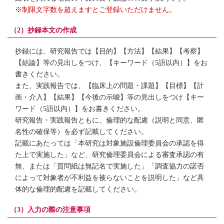
※制限文字数を超えますとご登録いただけません。
（2）抄録本文の作成
抄録には、研究報告では【目的】【方法】【結果】【考察】
【結論】等の見出しをつけ、【キーワード（5語以内）】をお
書きください。
また、実践報告では、【臨床上の問題・課題】【目標】【計
画・介入】【結果】【今後の示唆】等の見出しをつけ【キー
ワード（5語以内）】をお書きください。
研究報告・実践報告ともに、倫理的な配慮（説明と同意、匿
名性の確保等）を必ず記載してください。
記載にあたっては「本研究は対象施設倫理委員会の承認を得
た上で実施した」など、研究倫理委員会による審査承認の有
無、または「質問紙は無記名で実施した」「調査協力の諾否
によって対象者が不利益を被らないことを説明した」など具
体的な倫理的配慮を記載してください。
（3）入力の際の注意事項