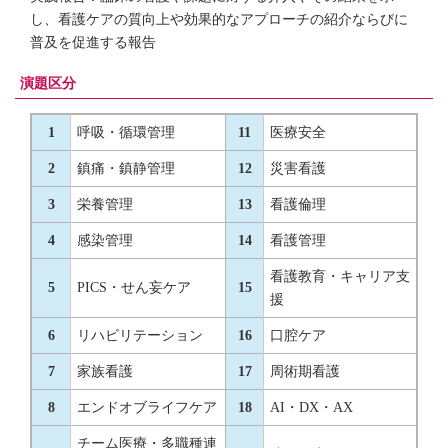
し、看護ケアの質向上や効果的なアプローチの紹介ならびに
普及を促進する報告
演題区分
1
呼吸・循環管理
11
医療安全
2
鎮痛・鎮静管理
12
災害看護
3
栄養管理
13
看護倫理
4
感染管理
14
看護管理
看護教育・キャリア支
5
PICS・せん妄ケア
15
援
6
リハビリテーション
16
口腔ケア
7
家族看護
17
周術期看護
8
エンドオブライフケア
18
AI・DX・AX
チーム医療・多職種連