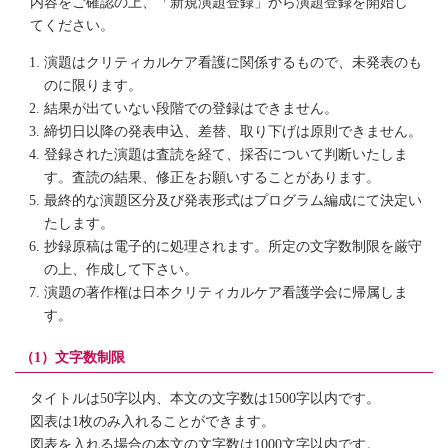
内容をご確認の上、「新規演題登録」から演題登録を開始し
てください。
演題はクリティカルケア看護に関係するもので、未発表のも
のに限ります。
結果が出ていない段階での登録はできません。
締切日以降の発表申込、差替、取り下げは原則できません。
登録された演題は査読を経て、採否について判断いたしま
す。査読の結果、修正をお願いすることがあります。
最終的な演題区分及び発表形式はプログラム編成にて決定い
たします。
抄録原稿は電子的に処理されます。所定の文字数制限を厳守
の上、作成して下さい。
演題の著作権は日本クリティカルケア看護学会に帰属しま
す。
（1）文字数制限
タイトルは50字以内、本文の文字数は1500字以内です。
図表は1枚のみ入れることができます。
図表を入れる場合の本文の文字数は1000文字以内です。