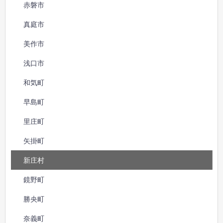
赤磐市
真庭市
美作市
浅口市
和気町
早島町
里庄町
矢掛町
新庄村
鏡野町
勝央町
奈義町