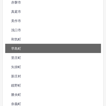
赤磐市
真庭市
美作市
浅口市
和気町
早島町
里庄町
矢掛町
新庄村
鏡野町
勝央町
奈義町