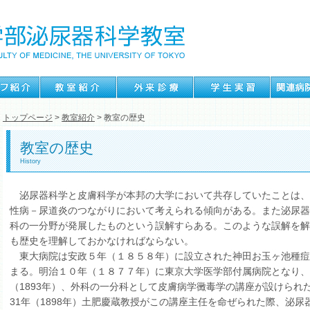
トップページ
>
教室紹介
> 教室の歴史
教室の歴史
History
泌尿器科学と皮膚科学が本邦の大学において共存していたことは、
性病－尿道炎のつながりにおいて考えられる傾向がある。また泌尿器
科の一分野が発展したものという誤解すらある。このような誤解を解
も歴史を理解しておかなければならない。
東大病院は安政５年（１８５８年）に設立された神田お玉ヶ池種痘
まる。明治１０年（１８７７年）に東京大学医学部付属病院となり、
（1893年）、外科の一分科として皮膚病学黴毒学の講座が設けられ
31年（1898年）土肥慶蔵教授がこの講座主任を命ぜられた際、泌尿