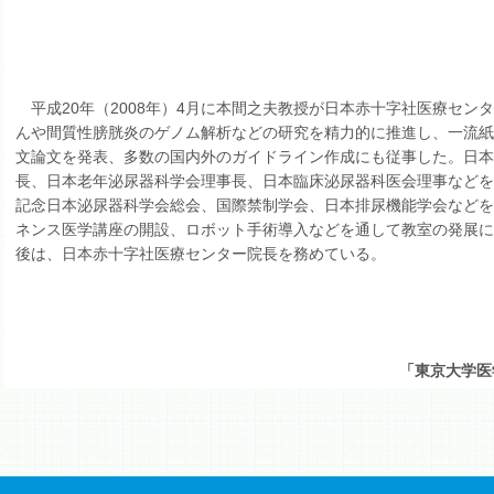
平成20年（2008年）4月に本間之夫教授が日本赤十字社医療セン
んや間質性膀胱炎のゲノム解析などの研究を精力的に推進し、一流
文論文を発表、多数の国内外のガイドライン作成にも従事した。日
長、日本老年泌尿器科学会理事長、日本臨床泌尿器科医会理事などを歴
記念日本泌尿器科学会総会、国際禁制学会、日本排尿機能学会など
ネンス医学講座の開設、ロボット手術導入などを通して教室の発展
後は、日本赤十字社医療センター院長を務めている。
「東京大学医