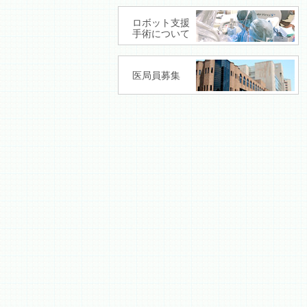
ロボット支援
手術について
医局員募集