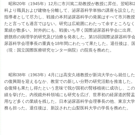
昭和20年（1945年）12月に市川篤二助教授が教授に昇任。翌昭和2
科より職員および建物を分離して、泌尿器科学単独の講座を設立し
指導者として尽力し、戦後の本邦泌尿器科学の発展はすべて市川教
たと言っても過言ではない。研究は広範囲にわたって余すところな
業績が数多い。対外的にも、戦後いち早く国際泌尿器科学会に出席
膀胱癌の病理学的研究及び治療を発表した。第15回国際泌尿器科学
尿器科学会理事長の重責を18年間にわたって果たした。退任後は、
（現：国立国際医療研究センター病院）の院長を務めた。
昭和38年（1963年）4月には高安久雄教授が新潟大学から就任し
の復興期を迎えるなか、教室での新しい分野の研究活動を推進した。
会復帰も果たし得たという意味で我が国初の腎移植術に成功し、こ
績を挙げた。内視鏡外科領域にも研究を広げ、世界初の経尿道的腎
用など多くの業績を残した。日本泌尿器科学会理事長の他、東京大
務も担った。退任後は、新設された山梨医科大学の学長を務めた。