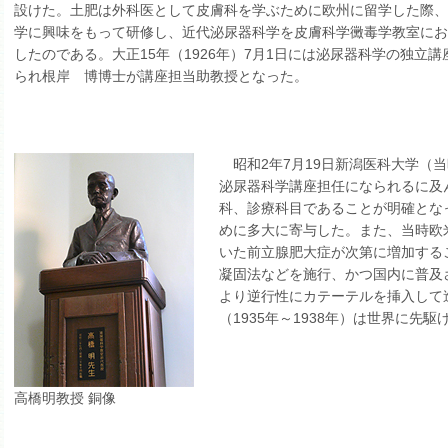
設けた。土肥は外科医として皮膚科を学ぶために欧州に留学した際、
学に興味をもって研修し、近代泌尿器科学を皮膚科学黴毒学教室にお
したのである。大正15年（1926年）7月1日には泌尿器科学の独立講
られ根岸 博博士が講座担当助教授となった。
昭和2年7月19日新潟医科大学（
泌尿器科学講座担任になられるに及
科、診療科目であることが明確とな
めに多大に寄与した。また、当時欧
いた前立腺肥大症が次第に増加する
凝固法などを施行、かつ国内に普及
より逆行性にカテーテルを挿入して
（1935年～1938年）は世界に先
高橋明教授 銅像