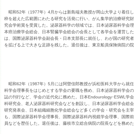
昭和52年（1977年）4月からは新島端夫教授が岡山大学より着任
枠を超えた広範囲にわたる研究を活発に行い、がん集学的治療研究
究会学術賞を受賞した。泌尿器科学の領域では、日本泌尿器科学会
本癌治療学会総会、日本腎臓学会総会の会長として各学会を運営した
は、国際泌尿器科学会副会長・日本支部長に就任し、わが国の研究
を拡げる上で大きな足跡を残した。退任後は、東京船員保険病院の
昭和62年（1987年）5月には阿曽佳郎教授が浜松医科大学から就
科学会理事長をはじめとする学会の要職を務め、日本泌尿器科学会
誌の刊行など、学会の近代化に務めた。日本Endourology･ESWL
科研究会、老人泌尿器科研究会などを創設し、日本泌尿器科学会総
研究発表会、日本組織細胞化学会総会など多くの学会・研究会を主宰
も、国際泌尿器科学会理事長、国際泌尿器科内視鏡学会理事、国際
員などを歴任した。退任後は、藤枝市立総合病院の院長などを務めた