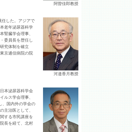
阿曽佳郎教授
就任した。アジアで
日本老年泌尿器科学
日本腎臓学会理事、
事・委員長を歴任し
研究体制を確立
、東京逓信病院の院
河邉香月教授
。日本泌尿器科学会
ウイルス学会理事、
し、国内外の学会の
その主治医として、
に関する市民講座を
院院長を経て、北村