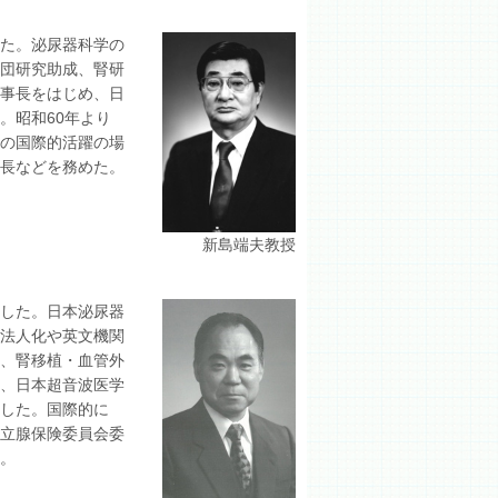
した。泌尿器科学の
財団研究助成、腎研
理事長をはじめ、日
。昭和60年より
者の国際的活躍の場
院長などを務めた。
新島端夫教授
任した。日本泌尿器
の法人化や英文機関
学会、腎移植・血管外
会、日本超音波医学
した。国際的に
前立腺保険委員会委
。