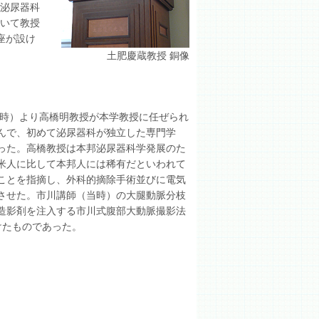
泌尿器科
いて教授
座が設け
土肥慶蔵教授 銅像
当時）より高橋明教授が本学教授に任ぜられ
んで、初めて泌尿器科が独立した専門学
った。高橋教授は本邦泌尿器科学発展のた
米人に比して本邦人には稀有だといわれて
ことを指摘し、外科的摘除手術並びに電気
させた。市川講師（当時）の大腿動脈分枝
造影剤を注入する市川式腹部大動脈撮影法
駆けたものであった。