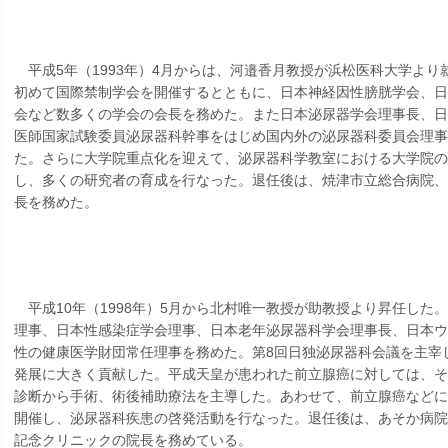
平成5年（1993年）4月からは、河邉香月教授が浜松医科大学より
初めて国際禁制学会を開催するとともに、日本神経因性膀胱学会、
会など数多くの学会の会長を務めた。また日本泌尿器学会理事長、
医師国家試験委員泌尿器科幹事をはじめ国内外の泌尿器科委員会理
た。さらに大学院重点化を迎えて、泌尿器科学教室における大学院の
し、多くの研究者の育成を行なった。退任後は、焼津市立総合病院
長を務めた。
平成10年（1998年）5月から北村唯一教授が助教授より昇任した
理事、日本性感染症学会理事、日本老年泌尿器科学会理事長、日本
性の健康医学財団常任理事を務めた。第8回日独泌尿器科会議を主宰
発展に大きく貢献した。平成天皇が患われた前立腺癌に対しては、
診断から手術、術後補助療法を主導した。あわせて、前立腺癌など
開催し、泌尿器科疾患の啓発活動を行なった。退任後は、あそか病
記念クリニックの院長を務めている。