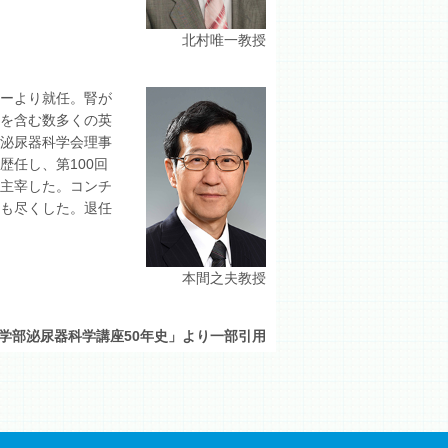
北村唯一教授
ターより就任。腎が
紙を含む数多くの英
本泌尿器科学会理事
任し、第100回
を主宰した。コンチ
にも尽くした。退任
本間之夫教授
学部泌尿器科学講座50年史」より一部引用