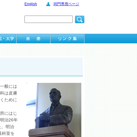
English
同門専用ページ
一般には
科は皮膚
くために
所にはじ
明治26年
た。明治
器科室を