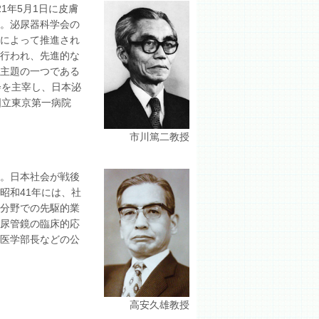
1年5月1日に皮膚
た。泌尿器科学会の
授によって推進され
く行われ、先進的な
、主題の一つである
会を主宰し、日本泌
国立東京第一病院
市川篤二教授
た。日本社会が戦後
昭和41年には、社
の分野での先駆的業
盂尿管鏡の臨床的応
学医学部長などの公
高安久雄教授