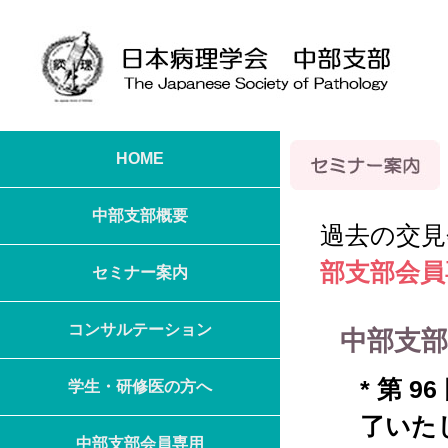
HOME
中部支部概要
過去の交見
ごあいさつ
支部役員
総会記録
支部内規
事務局
部支部会員
セミナー案内
交見会・スライドセミナー
ワカロウ会
夏の学校
その他
コンサルテーション
中部支部
北陸病理集談会
* 第
学生・研修医の方へ
了いた
夏の病理見学
中部支部会員専用