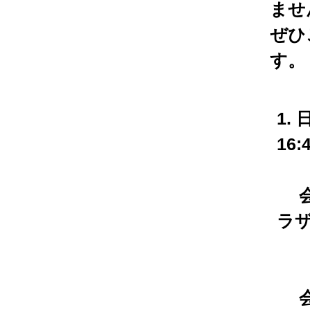
ませ
ぜひ
す。
1. 
16:
会 
ラザ
〒9
（
会場