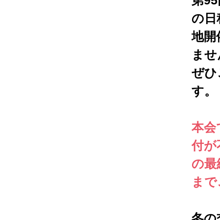
第9
の日
地開
ませ
ぜひ
す。
本会
付が
の最終
まで
冬の