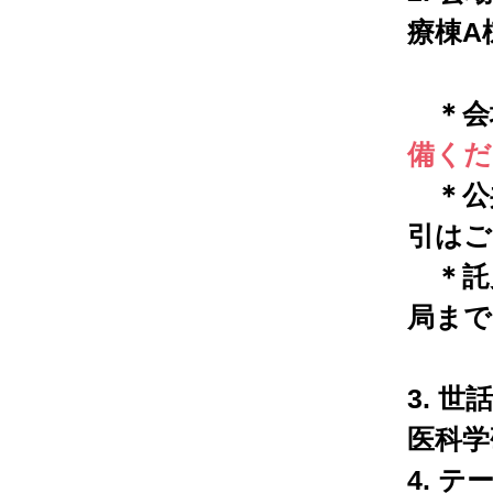
療棟A
＊会
備くだ
＊公
引はご
＊託
局まで
3. 
医科学
4. 