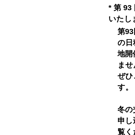
* 第 
いたし
第9
の日
地開
ませ
ぜひ
す。
冬の
申し
覧く