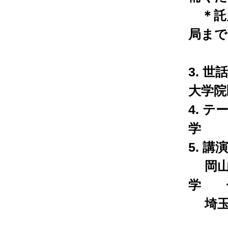
＊託
局まで
3. 
大学院
4. 
学
5. 講
岡山大
学 
埼玉医
茅