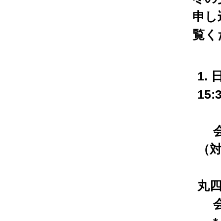
申し
覧く
1. 
15:
会 
（
（
丸四
会