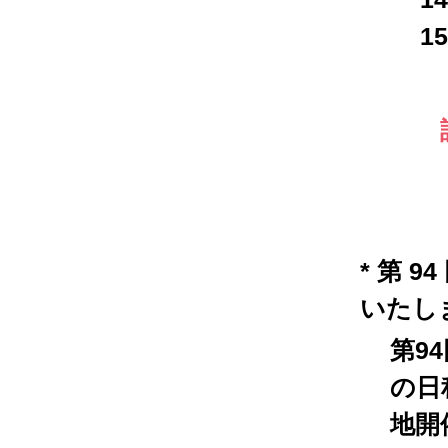
1
* 第 
いたし
第9
の日
地開