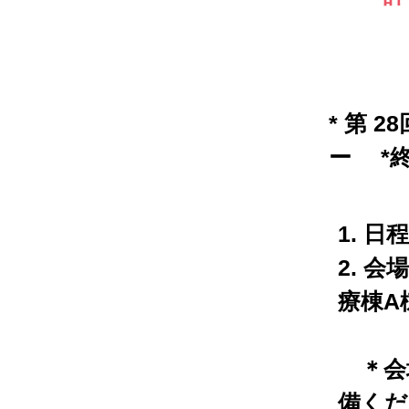
* 第
ー *
1. 日
2. 
療棟A
＊会
備くだ