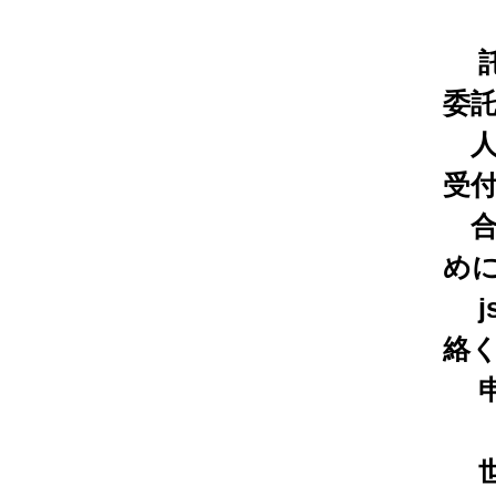
託
委
人
受
合
め
jsp
絡
申し
世