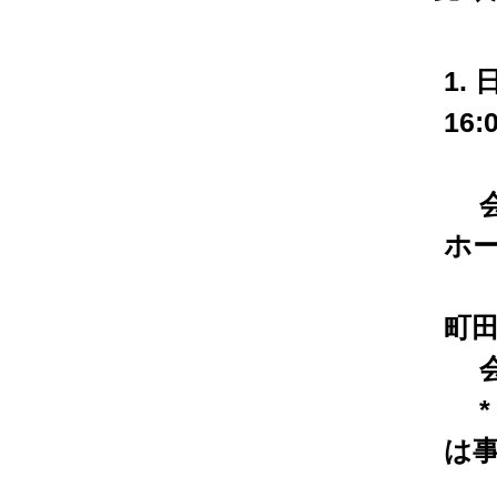
1. 
16:
会 
ホー
（
町田
会場
*
は
お