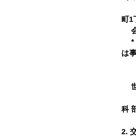
（
町1
会場
*
は
お
世話
（
科 
2.